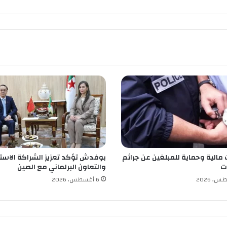
ح
ج
ر
ي
س
ت
ف
ي
د
و
ن
م
ن
5
 مالية وحماية للمبلغين عن جرائم
بوفدش تؤكد تعزيز الشراكة الاستر
0
ت
والتعاون البرلماني مع الصين
س
ك
6 أغسطس، 2026
ن
ع
م
و