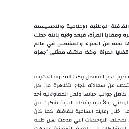
قافلة الوطنية الإعلامية والتحسيسية
 وقضايا المرأة، فبعد ولاية باتنة حطت
نخبة من الخبراء والمختصين في عالم
قضايا المرأة وكذا مختلف ممثلي أجهزة
حضور مدير التشغيل وكذا المديرية الجهوية
متحدث عن سعادته لنجاح التظاهرة من كل
 كامل جوانب حياتها ولعل المقاولاتية أحد
الوطني والأسرة وقضايا المرأة شكرت من
 خلال رعايته السامية للقافلة، كما كان
 بمختلف التوجيهات التي قدمت لهن طيلة
ى المشاركات في الدورة التكوينية ووجهت