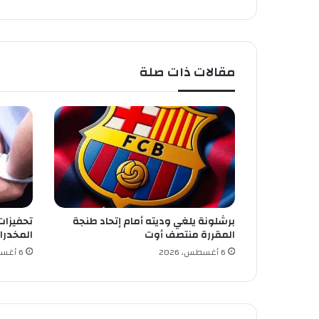
ئ
ز
ة
ا
مقالات ذات صلة
ل
ت
م
ي
ز
ا
ل
ع
ر
ب
برشلونة يلغي وديته أمام إتحاد طنجة
تحفيزات
ي
المقررة منتصف أوت
المخدرا
ل
ل
6 أغسطس، 2026
6 أغسطس، 2026
أ
د
ا
ء