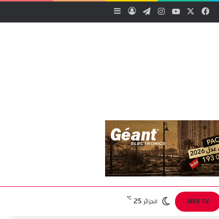
‫X
فيسبوك
‫YouTube
انستقرام
تيلقرام
تسجيل الدخول
إضافة عمود جانبي
25
℃
WEB TV
الجزائر