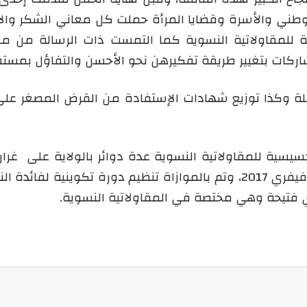
لوطني والأسرة وقضايا المرأة حملت كل معاني الشكر وال
 للمقاولاتية النسوية كما التمست ذات الرسالة من م
ركات بتغيير طريقة تفكيرهن نحو الأحسن والتفاؤل بمست
افلة وكذا توزيع شهادات الإستفادة من القرض المصغر عل
حسيسية للمقاولاتية النسوية عدة دوائر بالولاية على غرار
وذلك طيلة الفترة الممتدة من 12 إلى 16 فيفري 2017، وتم بالموازاة تن
 فتيحة وهي مختصة في المقاولاتية النسوية.