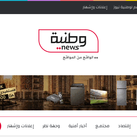
م لوطنية نيوز
إعلانات وإشهار
إقتصاد
مجتمـع
أخبار أمنية
وجهة نظر
إعلانات وإشهار