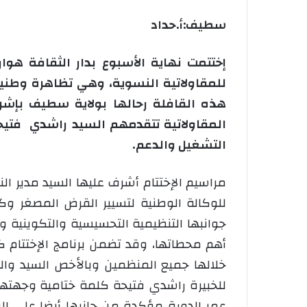
سطيف:أ.حداد
إختتمت نهاية الأسبوع بدار الثقافة ه
للمقاولاتية النسوية، وهي تظاهرة وطنية
هذه القافلة رحالها بولاية سطيف بإش
المقاولاتية تتقدمهم السيد راشدي فتيح
التشغيل والدعم.
مراسيم الإختتام أشرف عليها السيد مدير ال
للوكالة الوطنية لتسيير القرض المصغر و
جوانبها التنظيمية التحسيسية والتكوينية و
أهم محطاتها، وقد تضمن برنامج الإختتام
خلالها جميع المنظمين وبالأخص السيد وال
للخبيرة راشدي فتيحة كلمة ختامية وجهته
عمر الدورة مؤكدة من جانبها أيضا على ال