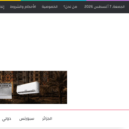
الجمعة, 7 أغسطس 2026
من نحن؟
الخصوصية
الأحكام والشروط
إنض
الجزائر
سبورتس
دولي