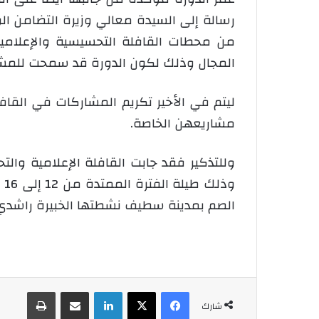
رسالة إلى السيدة معالي وزيرة التضامن ا
من محطات القافلة التحسيسية والإعلامية
المجال وذلك لكون الدورة قد سمحت للمشا
ليتم في الأخير تكريم المشاركات في الق
مشاريعهن الخاصة.
وللتذكير فقد جابت القافلة الإعلامية والت
الصم بمدينة سطيف نشطتها الخبيرة راشدي
فيسبوك
‫X
لينكدإن
شارك عبر الإيميل
طباعة
شارك