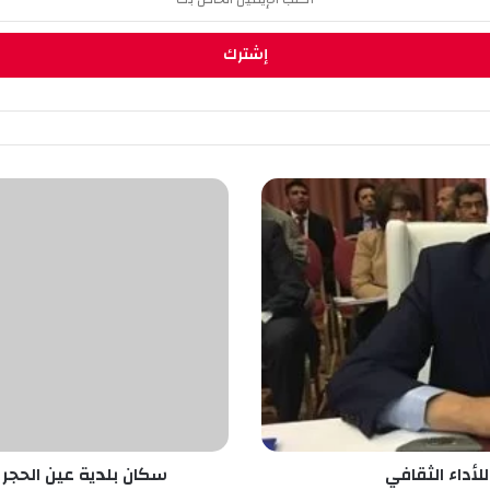
س
ك
ا
ن
ب
ل
د
ي
ة
ع
ي
ن
ا
للأداء الثقافي
سكان بلدية عين الحجر يستفيدون م
ل