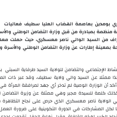
إ
ل
ك
ت
واري بومدين بعاصمة الهضاب العليا سطيف فعاليات ال
ر
 منظمة بمبادرة من قبل وزارة التضامن الوطني والأسرة
و
راف من السيد الوالي ناصر معسكري، حيث حملت معها 
ن
ة بمعينة إطارات عن وزارة التضامن الوطني والأسرة و
ي
ا
نشاط الإجتماعي والتضامن للولاية السيد طرفاية السبتي ب
كذا ممثلا عن السيد والي ولاية سطيف، وقد عبر ذات ال
أكد أن الوزارة الوصية لم تدخر أي جهد لمرافقة المرأة في
 كذلك كلمة للسيدة مجبر وهي ممثلة عن وزيرة التضامن 
ي الولاية ناصر معسكري الذي حرص على نجاح التظاهرة من
ا لكل المشاركات في الدورة التكوينية على ضرورة العمل
نجاح الكبير لهذه القافلة، وقبل نهاية الحفل تقدمت إحد