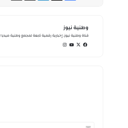
وطنية نيوز
قناة وطنية نيوز، إخبارية رقمية تابعة لمجمع وطنية ميديا ال
في
‫X
‫You
انس
سب
Tub
تقر
وك
e
ام
أ