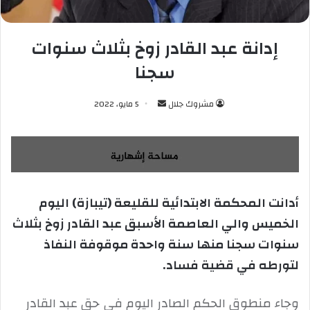
إدانة عبد القادر زوخ بثلاث سنوات
سجنا
مشروك جلال
أ
5 مايو، 2022
ر
س
ل
ب
ر
أدانت المحكمة الابتدائية للقليعة (تيبازة) اليوم
ي
الخميس والي العاصمة الأسبق عبد القادر زوخ بثلاث
د
ا
سنوات سجنا منها سنة واحدة موقوفة النفاذ
إ
لتورطه في قضية فساد.
ل
ك
وجاء منطوق الحكم الصادر اليوم في حق عبد القادر
ت