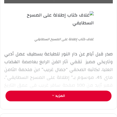
ع
ب
ل
ر
ى
ي
X
د
ا
إ
غلاف كتاب إطلالة على المسرح السطايفي
ل
ك
صدر قبل أيام عن دار النور للطباعة بسطيف عمل أدبي
ت
ر
وتاريخي مميز تقفي آثار الفن الرابع بعاصمة الهضاب
و
العليا، لكاتبه الصحفي “جمال غريب” ابن ملحمة الثامن
ن
ماي 45، موسوم بـ” إطلالة على المسرح السطايفي”،
ي
فعبر أزيد من 100 صفحة سافر غريب في عمق التاريخ
ا
وحاول إنقاذ معالم هذا الفن ورواده من الاندثار الذي
المزيد
كان حتميا في ظل الانعدام الشبه تام لما يؤرخ للمسرح
السطايفي ورموزه، وقد برر الكاتب هذا الواقع إلى
تداعيات الثقافة الشفوية التي لا تزال تطغى على