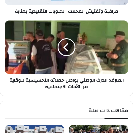
ص
ف
ب
مراقبة وتفتيش المحلات الحلويات التقليدية بعنابة
ت
ك
ي
ش
ا
ا
ل
ل
ط
م
ا
ح
ر
ل
ف
ا
:
ت
ا
ل
ا
الطارف: الدرك الوطني يواصل حملاته التحسيسية للوقاية
د
ل
ر
من الآفات الاجتماعية
ح
ك
ل
ا
و
ل
مقالات ذات صلة
ي
و
ا
ط
ت
ن
ا
ي