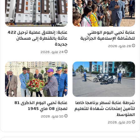
ل
ي
ت
و
ق
ا
ل
ص
ي
ل
عنابة تحيي اليوم الوطني
عنابة: إنطلاق عملية ترحيل 422
د
ح
للكشافة الإسلامية الجزائرية
عائلة بالقنطرة إلى مسكان
ي
م
جديدة
28 مايو، 2026
ة
ل
24 مايو، 2026
ب
ا
ع
ت
ن
ه
ا
ا
ب
ل
ة
ت
ح
س
شرطة عنابة تسطر برنامجا خاصا
عنابة تحيي اليوم الذكرى 81
ي
لتأمين إمتحانات شهادة للتعليم
لمجازر 08 ماي 1945
المتوسط
س
10 مايو، 2026
ي
20 مايو، 2026
ة
ل