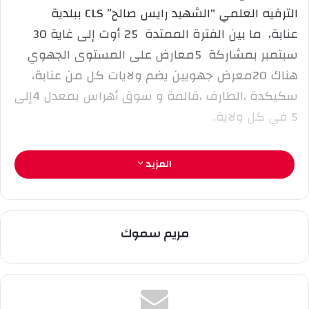
إ
الترفيه العلمي “الشهيد رايس صالح” CLS ببلدية
ل
عنابة، ما بين الفترة الممتدة 25 أوت إلى غاية 30
ك
سبتمبر بمشاركة 5معارض على المستوى الجهوي
ت
ر
هناك 20معرض جهويين يضم ولايات كل من عنابة،
و
سكيكدة ،الطارف ،قالمة و سوق أهراس بمعدل 4إلى
ن
5 في كل ولاية.
ي
ا
موزعة على 5 بلديات في عنابة من بلديات البوني،
المزيد
وسيدي عمار، وعنابة والحجار وبرحال وهذا لضمان
توفير كل مستلزمات المدرسة من كتب وأدوات
والملابس المدرسية بأسعار معقولة
مريم سموك
بحظور كل من مدير التجارة، مدير التربية، ممثل عن
مدير السياحة، ممثل عن مدير النشاط الإجتماعي و
التضامن، ممثل مديرية الفلاحة، رئيس المجلس