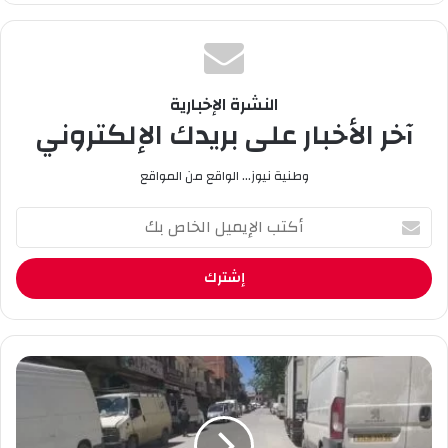
وك
e
ام
النشرة الإخبارية
آخر الأخبار على بريدك الإلكتروني
وطنية نيوز... الواقع من المواقع
أ
ك
ت
ب
ا
ل
إ
ي
ح
م
ا
ي
ل
ل
ة