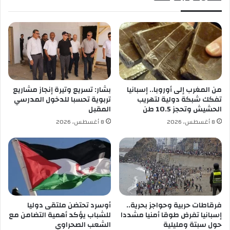
ا
ا
ل
ت
ع
م
ل
ن
م
ا
ة
ل
ا
ف
من المغرب إلى أوروبا.. إسبانيا
بشار: تسريع وتيرة إنجاز مشاريع
ط
تفكك شبكة دولية لتهريب
تربوية تحسبا للدخول المدرسي
ا
الحشيش وتحجز 10.5 طن
المقبل
ر
8 أغسطس، 2026
8 أغسطس، 2026
ا
ل
م
ج
ا
ن
ي
ط
فرقاطات حربية وحواجز بحرية..
أوسرد تحتضن ملتقى دوليا
ي
إسبانيا تفرض طوقا أمنيا مشددا
للشباب يؤكد أهمية التضامن مع
حول سبتة ومليلية
الشعب الصحراوي
ل