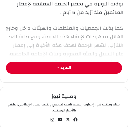
إ
بولاية البويرة في تحضير الخيمة العملاقة لإفطار
ل
الصائمين منذ أزيد من 6 أيام .
ك
ت
كما بذلت الجمعيات والمنظمات والهيئات داخل وخارج
ر
و
الهلال مجهودات لإنشاء هذه الخيمة، ومع بداية العد
ن
التنازلي لشهر الرحمة تهدف هذه الأخيرة إلى إفطار
ي
عابر السبيل والفئة المعوزة وبنات الإقامة الجامعية،
ا
تضامنا مع مجتمعنا وكسب مقدار أكبر من الحسنات.
المزيد
وطنية نيوز
قناة وطنية نيوز، إخبارية رقمية تابعة لمجمع وطنية ميديا الإعلامي، تهتم
بالأخبار الوطنية.
في
‫X
‫You
انس
سب
Tub
تقر