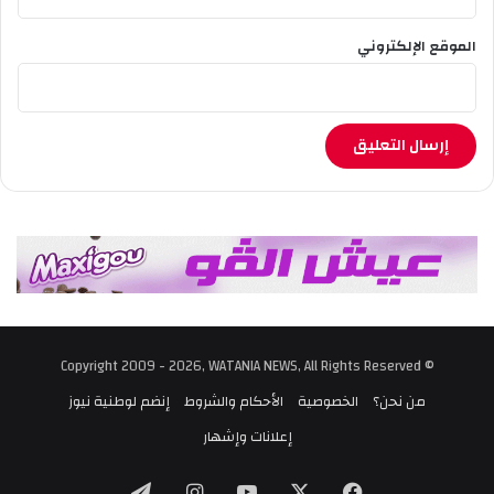
الموقع الإلكتروني
© Copyright 2009 - 2026, WATANIA NEWS, All Rights Reserved
من نحن؟
الخصوصية
الأحكام والشروط
إنضم لوطنية نيوز
إعلانات وإشهار
‫X
فيسبوك
‫YouTube
انستقرام
تيلقرام