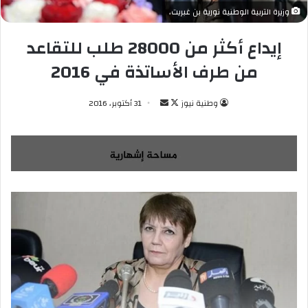
وزيرة التربية الوطنية نورية بن غبريت،
إيداع أكثر من 28000 طلب للتقاعد
من طرف الأساتذة في 2016
وطنية نيوز
ت
أ
31 أكتوبر، 2016
ا
ر
ب
س
ع
ل
ع
ب
ل
ر
ى
ي
X
د
ا
إ
ل
ك
ت