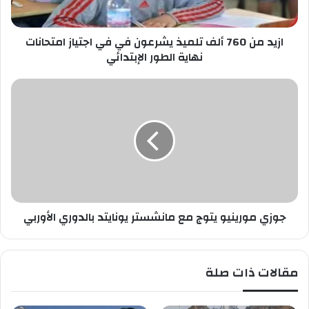
ا
6
ص
0
ب
ازيد من 760 ألف تلميذ يشرعون في في اجتياز امتحانات
أ
ك
ل
نهاية الطور الإبتدائي
ف
ت
ج
ل
و
م
ز
ي
ي
ذ
م
ي
و
ش
ر
ر
ي
ع
ن
و
جوزي مورينيو يتوج مع مانشستر يونايتد بالدوري الأوربي
ي
ن
و
ف
ي
ي
ت
مقالات ذات صلة
ف
و
ي
ج
ا
م