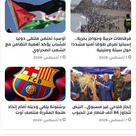
ج
ع
ت
م
ي
ا
ا
ن
ز
ش
ا
س
فرقاطات حربية وحواجز بحرية..
أوسرد تحتضن ملتقى دوليا
م
ت
إسبانيا تفرض طوقا أمنيا مشددا
للشباب يؤكد أهمية التضامن مع
ت
ر
حول سبتة ومليلية
الشعب الصحراوي
ح
ي
7 أغسطس، 2026
7 أغسطس، 2026
ا
و
ن
ن
ا
ا
ت
ي
ن
ت
ه
د
ا
ب
ي
ا
إنجاز فلاحي غير مسبوق.. البيض
برشلونة يلغي وديته أمام إتحاد
ة
ل
تتجاوز 86 ألف قنطار من الحبوب
طنجة المقررة منتصف أوت
ا
د
7 أغسطس، 2026
6 أغسطس، 2026
ل
و
ط
ر