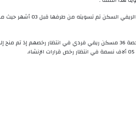
ية هذا الملف .
و
ن
وحسب مصادر من البلدية فان ملفات ا
ي
ا
.