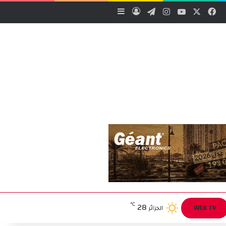
‫X
فيسبوك
‫YouTube
انستقرام
تيلقرام
تسجيل الدخول
إضافة عمود جانبي
28
℃
WEB TV
الجزائر