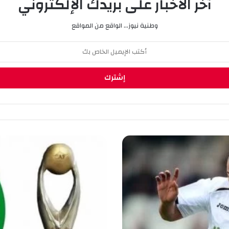
آخر الأخبار على بريدك الإلكتروني
وطنية نيوز... الواقع من المواقع
ر
ا
ب
ط
ة
أ
ب
ط
ا