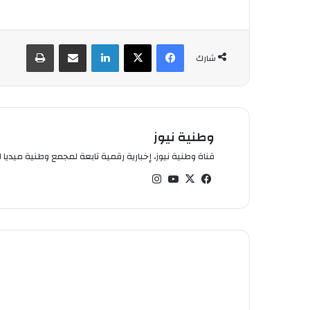
فيسبوك
‫X
لينكدإن
شارك عبر الإيميل
طباعة
شارك
وطنية نيوز
قناة وطنية نيوز، إخبارية رقمية تابعة لمجمع وطنية ميديا ال
في
‫X
‫You
انس
سب
Tub
تقر
وك
e
ام