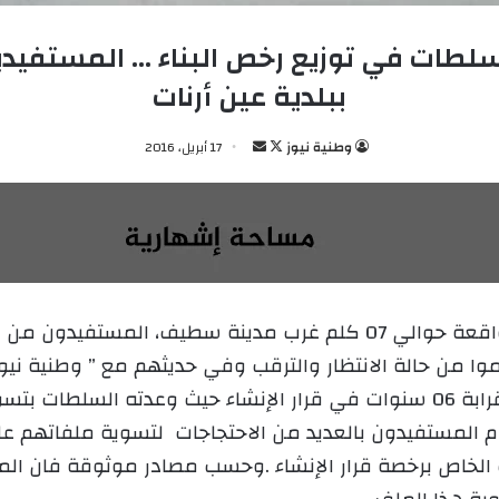
لسلطات في توزيع رخص البناء … المستفيدي
ببلدية عين أرنات
وطنية نيوز
ت
أ
17 أبريل، 2016
ا
ر
ب
س
ع
ل
ع
ب
ل
ر
ى
ي
X
د
أخر التوزيع منذ 2010 بعدما سئموا من حالة الانتظار والترقب وفي حديثهم مع 
ا
إ
وحيث صرح احد المعتصمين:” انه ينتظر منذ قرابة 06 سنوات في قرار الإنشاء ح
ل
 المستفيدون بالعديد من الاحتجاجات لتسوية ملفاتهم ع
ك
 الخاص برخصة قرار الإنشاء .وحسب مصادر موثوقة فان ال
ت
ر