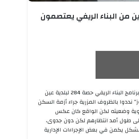
ن من البناء الريفي يعتصمون
اعتصم صبيحة اليوم مقر بلدية عين أرنات الواقعة حوالي 07 كلم غرب مدينة سطيف، المستفيدون من برنامج البناء الريفي حصة 284 لبلدية عين
” وطنية نيوز” نددوا بالظروف المزرية جراء أزمة السكن
يث وعدته السلطات بتسوية وضعيته لكن الواقع كان عكس
لى طول أمد انتظارهم لكن دون جدوى،
مشكل يكمن في بعض الإجراءات الإدارية