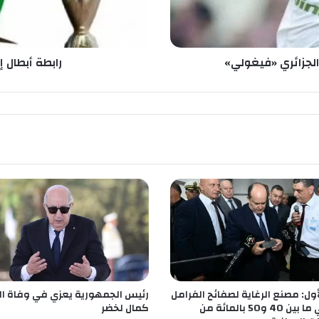
ل
إ
ف
ر
الجزائري «فيغولي»
رابطة أبطال إ
ي
ق
ي
ا
إ
ي
ا
ب
ا
ل
د
و
ر
ا
ل
لأول: مصنع الرغاية لصفائح الفرامل
رئيس الجمهورية يعزي في وفاة ال
ث
سيغطي ما بين 40 و50 بالمائة من
كمال لخضر
م