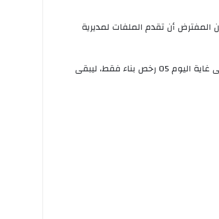
لبناء الريفي السكن تم تسويته من طرفها قبل 03 أشهر حيث من المفترض أن تقدم الملفات لمديرية
وفي سياق متصل يبقى المستفيدون من حصة 36 مسكن ريفي فردي في انتظار رخصهم إذ تم منح إلى غاية اليوم 05 رخص بناء فقط، ليبقى