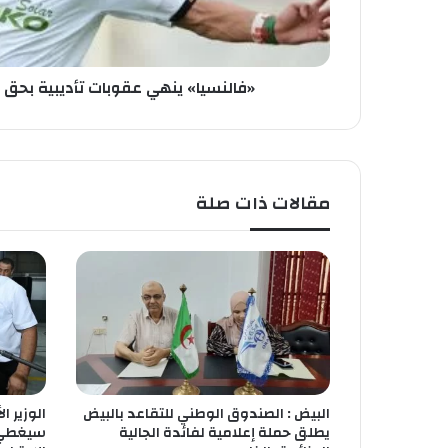
ي
ن
ه
ي
«فالنسيا» ينهي عقوبات تأديبية بحق 
ع
ق
و
ب
ا
مقالات ذات صلة
ت
ت
أ
د
ي
ب
ي
ة
ب
ح
البيض : الصندوق الوطني للتقاعد بالبيض
الوزير ا
ق
يطلق حملة إعلامية لفائدة الجالية
ا