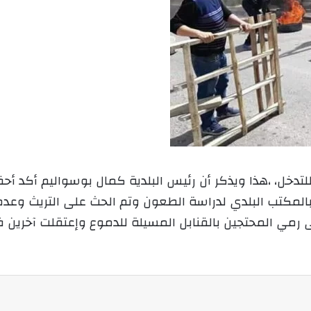
تدخل، ،هذا ويذكر أن رئيس البلدية كمال بوسواليم أكد أ
بالمكتب البلدي لدراسة الطعون وتم الحث على التريث وعدم
مي المحتجين بالقنابل المسيلة للدموع وإعتقلت آخرين ف