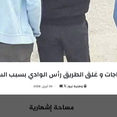
اجات و غلق الطريق رأس الوادي بسبب ال
وطنية نيوز
ت
أ
30 أبريل، 2018
ا
ر
ب
س
ع
ل
ع
ب