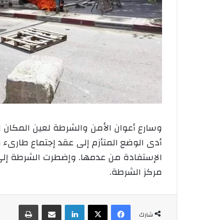
وسارع أعوان الأمن والشرطة لعين المكان لل
أدى الوضع المتأزم إلى عقد إجتماع طارىء 
الإستفادة من عدمها. وإضطرت الشرطة إلى ر
مركز الشرطة.
فيسبوك
‫X
لينكدإن
شارك عبر الإيميل
طباعة
شارك