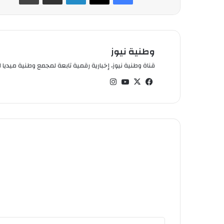
وطنية نيوز
قناة وطنية نيوز، إخبارية رقمية تابعة لمجمع وطنية ميديا ال
في
‫X
‫You
انس
سب
Tub
تقر
وك
e
ام
أ