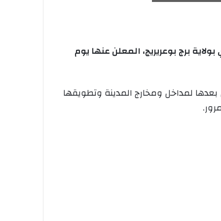
السكن الإجتماعي المقدرة ب850 بمدينة رأس الوادي بولاية برج بوعريريج، المعلن عنها يوم
 بعدها لمداخل ومخارج المدينة وتطويقها
رور.