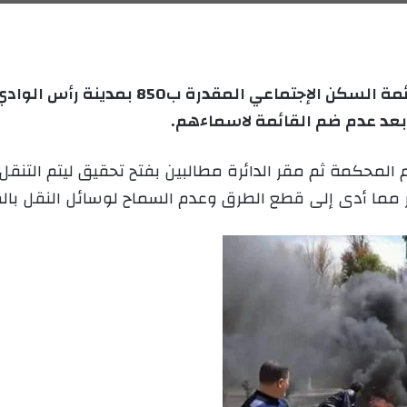
ل
ر
ى
ي
X
د
ا
إ
احتج المواطنون الذين لم يستفيدوا من قائمة 
ل
ً بعد عدم ضم القائمة لاسماءهم.
ك
ت
المحكمة ثم مقر الدائرة مطالبين بفتح تحقيق ليتم التنقل
ر
ر مما أدى إلى قطع الطرق وعدم السماح لوسائل النقل بالم
و
ن
ي
ا