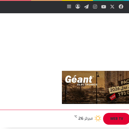
‫X
فيسبوك
‫YouTube
انستقرام
تيلقرام
تسجيل الدخول
إضافة عمود جانبي
26
℃
WEB TV
الجزائر