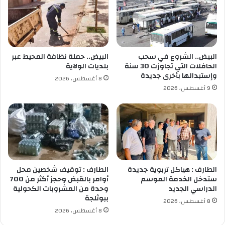
ل
ع
د
ل
ي
م
ا
ي
ت
ة
البيض.. الشروع في سحب
البيض.. حملة نظافة المحيط عبر
ب
ح
الحافلات التي تجاوزت 30 سنة
بلديات الولاية
ا
و
وإستبدالها بأخرى جديدة
8 أغسطس، 2026
ل
ل
9 أغسطس، 2026
ج
و
ز
س
ا
ا
ئ
ئ
ر
ل
ا
ا
ل
ل
ع
إ
الطارف : هياكل تربوية جديدة
الطارف : توقيف شخصين محل
ا
ع
ستدخل الخدمة الموسم
أوامر بالقبض وحجز أكثر من 700
ص
الدراسي الجديد
وحدة من المشروبات الكحولية
ل
ببوثلجة
م
ا
8 أغسطس، 2026
ة
م
8 أغسطس، 2026
و
و