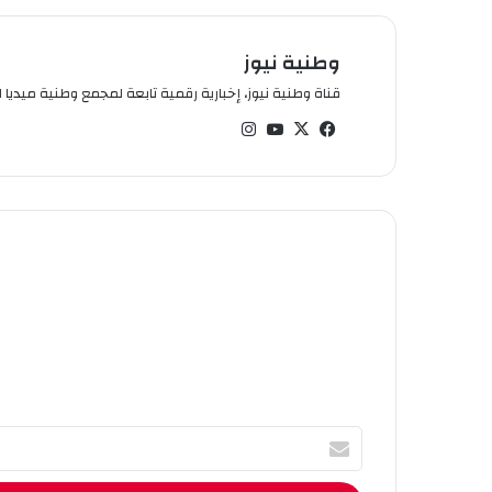
وطنية نيوز
قناة وطنية نيوز، إخبارية رقمية تابعة لمجمع وطنية ميديا ال
في
‫X
‫You
انس
سب
Tub
تقر
وك
e
ام
أ
ك
ت