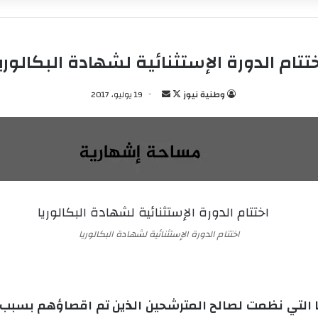
تتام الدورة الإستثنائية لشهادة البكالوري
وطنية نيوز
ت
أ
19 يوليو، 2017
ا
ر
ب
س
ع
ل
ع
ب
ل
ر
ى
ي
X
د
ا
اختتام الدورة الإستثنائية لشهادة البكالوريا
إ
ل
ك
ت
يا التي نظمت لصالح المترشحين الذين تم اقصاؤهم بسبب 
ر