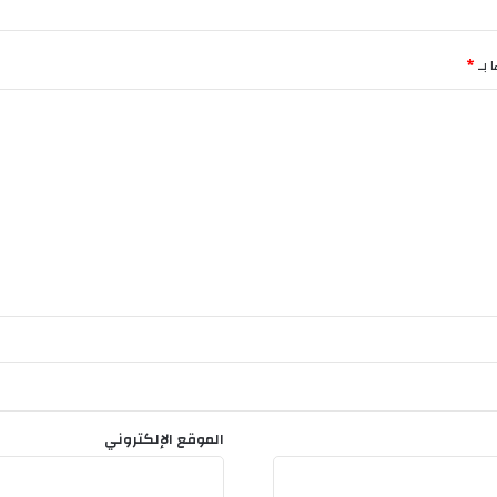
م
ة
ا
 بـ
*
ل
ل
ه
الموقع الإلكتروني