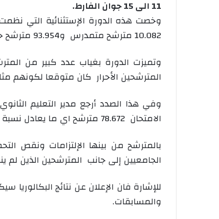
11 الى 15 جوان الفارط.
10.082 مترشح متمدرس و93.954 مترشح حرحسب أرقام وزارة التربية الوطنية.
وتميزت الدورة بغياب عدد كبير من المتر
المترشحين الأحرار كان متوقعا لكونهم مثلوا نسبة تفوق 34 بالمائة من المتغيبين عن الدورة ال
وفي هذا الصدد أرجع مدير التعليم الثانوي
الامتحان 78.672 مترشح اي ما يعادل نسبة 75.66 بالمائة من المترشحين الى ظروف متعلقة
بالمترشح من بينها الإلتزامات ونقص التح
الجامعيين إلى جانب المترشحين الذين لم ين
والمسابقات.