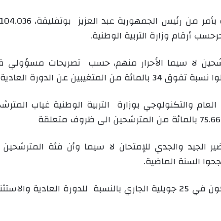
و
ن
ي
ا
شحين لا سيما الأحرار منهم، حسب تصريحات مسؤولي قطاع
عادية التي نظمت خلال شهر رمضان.
 العام والتكنولوجي بوزارة التربية الوطنية غياب المتر
ضير الجيد والجدي للإمتحان لا سيما وأن فئة المترشحين
جحوا السنة الماضية.
للإشارة فان الإعلان عن نتائج البكالوريا سيكون في 25 جويلية الجاري بالنسب