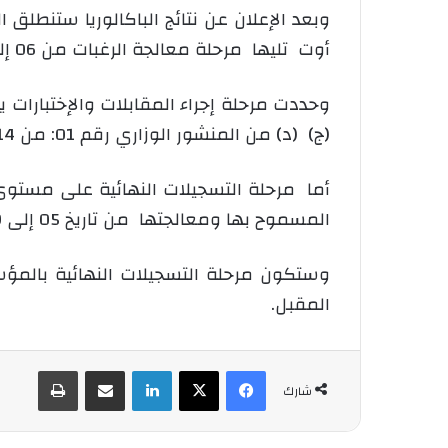
أوت تليها مرحلة معالجة الرغبات من 06 إلى 11 أوت وهو يوم الإعلان عن نتائج التوجيهات.
(ج) (د) من المنشور الوزاري رقم 01: من 14 إلى 16 أوت 2017.
المسموح بها ومعالجتها من تاريخ 05 إلى 09 سبتمبر.
المقبل.
فيسبوك
‫X
لينكدإن
شارك عبر الإيميل
طباعة
شارك