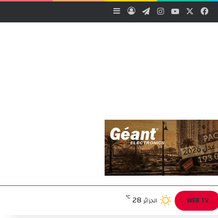
‫X
فيسبوك
‫YouTube
انستقرام
تيلقرام
تسجيل الدخول
إضافة عمود جانبي
28
℃
WEB TV
الجزائر