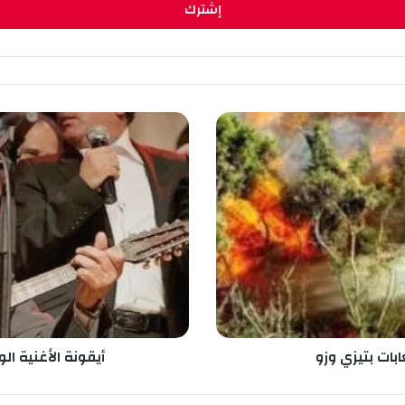
أ
ي
ق
و
ن
ة
ا
ل
أ
غ
ن
ي
ة
بات بتيزي وزو
أيقونة الأغنية ال
ا
ل