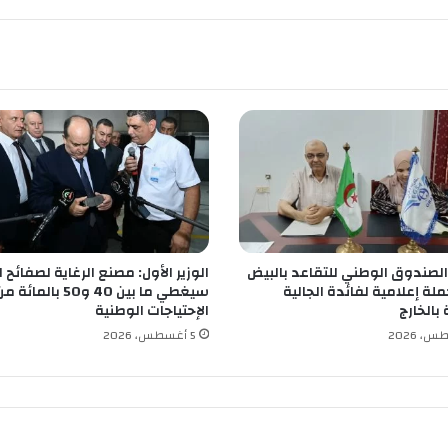
و
ه
ر
ا
ن
ي
ة
ب
ل
ا
و
ي
ا
 الصندوق الوطني للتقاعد بالبيض
الوزير الأول: مصنع الرغاية لصفائح 
ل
لة إعلامية لفائدة الجالية
سيغطي ما بين 40 و50 بالمائة 
ه
 بالخارج
الإحتياجات الوطنية
و
5 أغسطس، 2026
ا
ر
ي
ف
ي
ذ