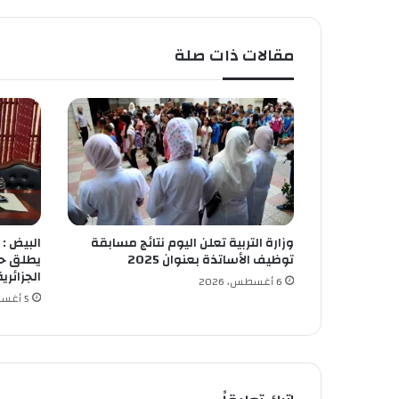
ح
ر
ا
مقالات ذات صلة
ئ
ق
ا
ل
غ
ا
ب
ا
ت
ب
وزارة التربية تعلن اليوم نتائج مسابقة
البيض :
ت
توظيف الأساتذة بعنوان 2025
يطلق حم
ي
الجزائرية
ز
6 أغسطس، 2026
5 أغسطس، 2026
ي
و
ز
و