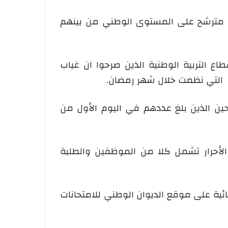
وخصت هذه الدورة الإستثنائية التي نظمت بأمر من رئيس الجمهورية عبد العزيز بوتفليقة، 104.036 مترشح على المستوى الوطني من بينهم
 التربية الوطنية الذين صرحوا ان غياب
شحين الذين بلغ عددهم في اليوم الأول من
 الأحرار تشمل كلا من الموظفين والطلبة
ة للدورة العادية والاستثنائية على موقع الديوان الوطني للامتحانات