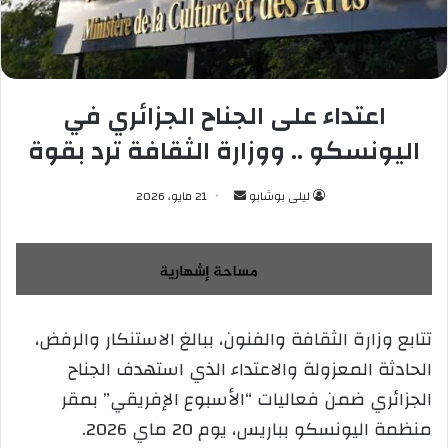
اعتداء على الجناح الجزائري في
اليونسكو .. ووزارة الثقافة ترد بقوة
ليلى بوشابو
أ
21 مايو، 2026
ر
س
ل
ب
ر
تتابع وزارة الثقافة والفنون، ببالغ الاستنكار والرفض،
ي
الحادثة المعزولة والاعتداء الذي استهدف الجناح
د
ا
الجزائري ضمن فعاليات “الأسبوع الإفريقي” بمقر
إ
منظمة اليونسكو بباريس، يوم 20 ماي 2026.
ل