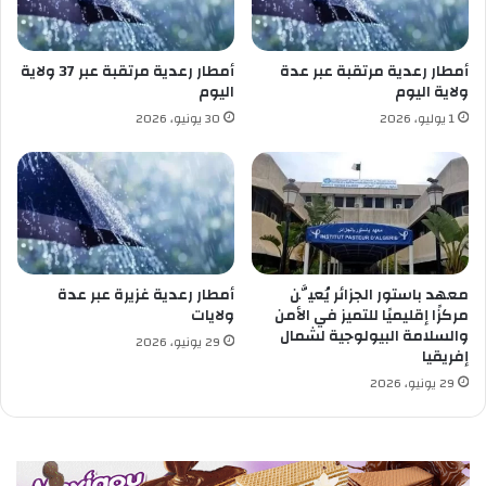
ي
ل
ة
إ
ل
أمطار رعدية مرتقبة عبر عدة
أمطار رعدية مرتقبة عبر 37 ولاية
ى
ولاية اليوم
اليوم
ف
1 يوليو، 2026
30 يونيو، 2026
ض
ا
ء
ل
ل
إ
ب
د
معهد باستور الجزائر يُعيَّن
أمطار رعدية غزيرة عبر عدة
ا
مركزًا إقليميًا للتميز في الأمن
ولايات
ع
والسلامة البيولوجية لشمال
29 يونيو، 2026
إفريقيا
و
ا
29 يونيو، 2026
ل
ت
و
ع