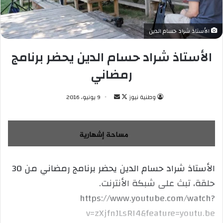
الأستاذ شراد حسام الدين
الأستاذ شراد حسام الدين يحضر برنامج
رمضاني
وطنية نيوز
ت
أ
9 يونيو، 2016
ا
ر
ب
س
ع
ل
ع
ب
ل
ر
الأستاذ شراد حسام الدين يحضر برنامج رمضاني من 30
ى
ي
حلقة، تبث على شبكة الأنترنت.
X
د
ا
https://www.youtube.com/watch?
إ
v=zXjfnJLsRI4&feature=youtu.be
ل