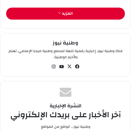
ك
ت
المزيد
ر
و
ن
ي
وطنية نيوز
ا
قناة وطنية نيوز، إخبارية رقمية تابعة لمجمع وطنية ميديا الإعلامي، تهتم
بالأخبار الوطنية.
في
‫X
‫You
انس
سب
Tub
تقر
وك
e
ام
النشرة الإخبارية
آخر الأخبار على بريدك الإلكتروني
وطنية نيوز... الواقع من المواقع