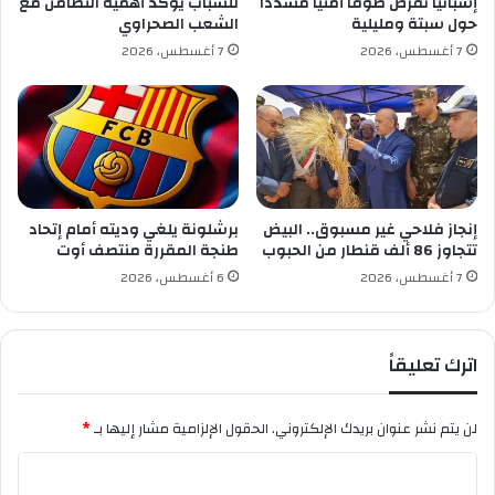
إسبانيا تفرض طوقا أمنيا مشددا
للشباب يؤكد أهمية التضامن مع
ق
ا
حول سبتة ومليلية
الشعب الصحراوي
د
د
7 أغسطس، 2026
7 أغسطس، 2026
ب
ي
و
ا
ل
ب
ا
س
ي
ط
ة
ي
ب
ف
ا
إنجاز فلاحي غير مسبوق.. البيض
برشلونة يلغي وديته أمام إتحاد
ت
تتجاوز 86 ألف قنطار من الحبوب
طنجة المقررة منتصف أوت
ن
7 أغسطس، 2026
6 أغسطس، 2026
ة
اترك تعليقاً
لن يتم نشر عنوان بريدك الإلكتروني.
الحقول الإلزامية مشار إليها بـ
*
ا