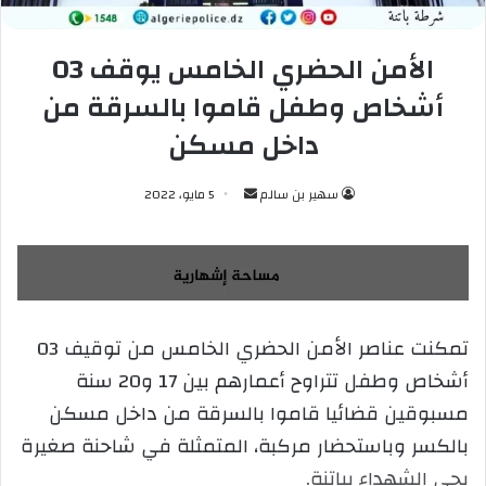
الأمن الحضري الخامس يوقف 03
أشخاص وطفل قاموا بالسرقة من
داخل مسكن
سهير بن سالم
أ
5 مايو، 2022
ر
س
ل
ب
ر
تمكنت عناصر الأمن الحضري الخامس من توقيف 03
ي
أشخاص وطفل تتراوح أعمارهم بين 17 و20 سنة
د
ا
مسبوقين قضائيا قاموا بالسرقة من داخل مسكن
إ
بالكسر وباستحضار مركبة، المتمثلة في شاحنة صغيرة
ل
بحي الشهداء بباتنة.
ك