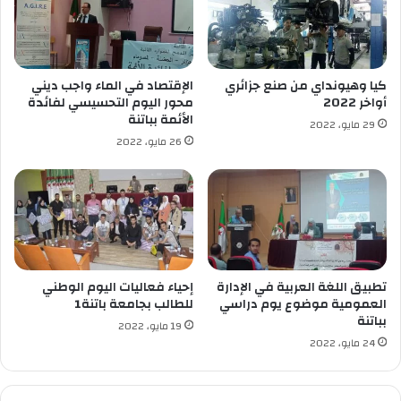
ع
ا
ل
ل
ى
م
ا
ش
ل
كيا وهيونداي من صنع جزائري
الإقتصاد في الماء واجب ديني
ت
ح
أواخر 2022
محور اليوم التحسيسي لفائدة
ب
س
الأئمة بباتنة
29 مايو، 2022
ه
ا
26 مايو، 2022
ف
ب
ي
ا
ه
ت
ف
ا
ي
ل
ق
ت
ض
ج
ي
ا
تطبيق اللغة العربية في الإدارة
إحياء فعاليات اليوم الوطني
ة
ر
العمومية موضوع يوم دراسي
للطالب بجامعة باتنة1
س
بباتنة
ي
19 مايو، 2022
ر
ة
24 مايو، 2022
ق
و
ة
ا
ا
ل