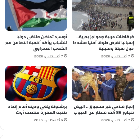
ي
أ
3
ك
5
ب
إ
ر
خ
ق
ط
ن
فرقاطات حربية وحواجز بحرية..
أوسرد تحتضن ملتقى دوليا
ا
ب
إسبانيا تفرض طوقا أمنيا مشددا
للشباب يؤكد أهمية التضامن مع
ر
ل
حول سبتة ومليلية
الشعب الصحراوي
ا
ة
7 أغسطس، 2026
7 أغسطس، 2026
خ
غ
ل
ي
ا
ر
ل
ن
4
و
أ
و
ي
ي
ا
ة
إنجاز فلاحي غير مسبوق.. البيض
برشلونة يلغي وديته أمام إتحاد
م
ع
تتجاوز 86 ألف قنطار من الحبوب
طنجة المقررة منتصف أوت
ا
ل
7 أغسطس، 2026
6 أغسطس، 2026
ل
ى
أ
ت
و
ن