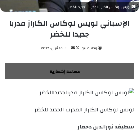
لويس لوكاس الكاراز المدرب الجديد للخضر
الإسباني لويس لوكاس الكاراز مدربا
جديدا للخضر
وطنية نيوز
ت
أ
16 أبريل، 2017
ا
ر
ب
س
ع
ل
ع
ب
ل
ر
ى
ي
X
د
ا
لويس لوكاس الكاراز المدرب الجديد للخضر
إ
ل
سطيف: نورالدين دحمار
ك
ت