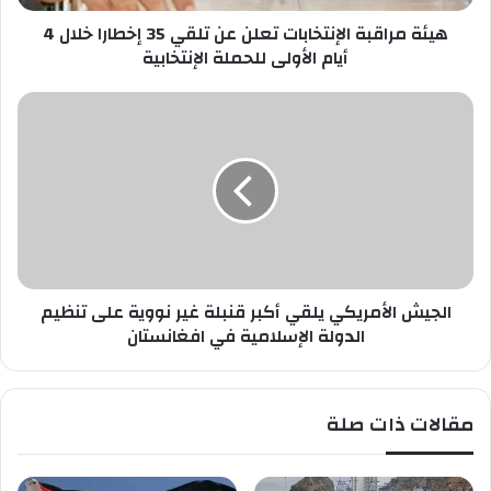
ص
ب
ب
هيئة مراقبة الإنتخابات تعلن عن تلقي 35 إخطارا خلال 4
ة
ك
ا
أيام الأولى للحملة الإنتخابية
ل
إ
ا
ن
ل
ت
ج
خ
ي
ا
ش
ب
ا
ا
ل
ت
أ
ت
م
ع
الجيش الأمريكي يلقي أكبر قنبلة غير نووية على تنظيم
ر
ل
ي
الدولة الإسلامية في افغانستان
ن
ك
ع
ي
ن
ي
مقالات ذات صلة
ت
ل
ل
ق
ق
ي