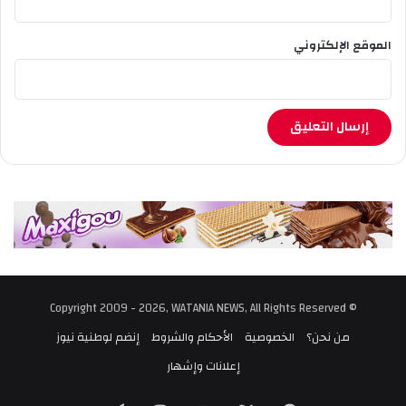
ف
غ
الموقع الإلكتروني
ا
ن
س
ت
ا
ن
© Copyright 2009 - 2026, WATANIA NEWS, All Rights Reserved
من نحن؟
الخصوصية
الأحكام والشروط
إنضم لوطنية نيوز
إعلانات وإشهار