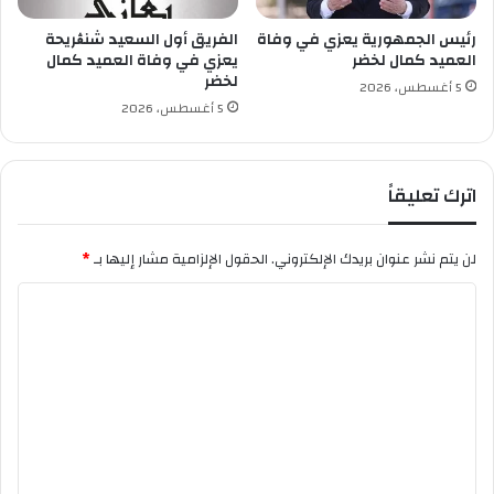
الوثائقي.
و
ب
س
ف
رئيس الجمهورية يعزي في وفاة
الفريق أول السعيد شنڨريحة
ة
العميد كمال لخضر
يعزي في وفاة العميد كمال
ي
لخضر
إ
5 أغسطس، 2026
ص
5 أغسطس، 2026
ا
ب
ا
اترك تعليقاً
ت
ب
ش
لن يتم نشر عنوان بريدك الإلكتروني.
الحقول الإلزامية مشار إليها بـ
*
ر
ي
ا
ة
ل
ت
ع
ل
ي