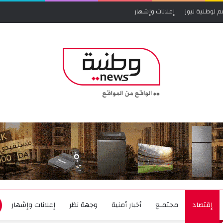
م لوطنية نيوز
إعلانات وإشهار
إقتصاد
مجتمـع
أخبار أمنية
وجهة نظر
إعلانات وإشهار