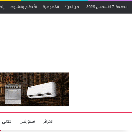
الجمعة, 7 أغسطس 2026
من نحن؟
الخصوصية
الأحكام والشروط
إنض
الجزائر
سبورتس
دولي