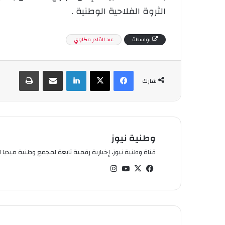
الثروة الفلاحية الوطنية .
بواسطة
عبد القادر مكاوي
فيسبوك
‫X
لينكدإن
شارك عبر الإيميل
طباعة
شارك
وطنية نيوز
قناة وطنية نيوز، إخبارية رقمية تابعة لمجمع وطنية ميديا ال
في
‫X
‫You
انس
سب
Tub
تقر
وك
e
ام