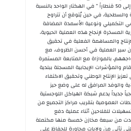
الممطرة التي شهدتها المنطقة وتُشير التوقعات التقنية إلى تحقيق مردودية عالية تتراوح ما بين” 45 إلى 50 قنطاراً ” في الهكتار الواحد بالنسبة
السطحية، في حين يُتوقع أن تتراوح
 فلاح وتطبيقه للسقي التكميلي ونوعية الأسمدة المضافة
ية المسخرة لإنجاح هذه العملية الحيوية،
لإنتاج والمساهمة الفعلية في تحقيق
ضمان سير العملية في أحسن الظروف، مع
تواجههم، بالموازاة مع المتابعة المستمرة
ام والمؤشرات الإيجابية المسجلة ببلدية
تعزيز الإنتاج الوطني وتحقيق الاكتفاء
ية والوفد المرافق له على وضع حيز
اً جديداً يدعم شبكة الهياكل اللوجستية
سلطات العمومية بتقريب مراكز التجميع من
سهيلات للفلاحين أثناء عملية دفع
استفادت من سبعة مخازن خمسة منها مكتملة
جهوية تقوم بتخزين الحبوب التي تأتي من ولايات مجاورة للحفاظ على