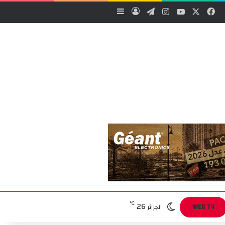
‫X
فيسبوك
‫YouTube
انستقرام
تيلقرام
تسجيل الدخول
إضافة عمود جانبي
26
℃
WEB TV
الجزائر