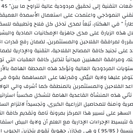
ن
ي
لتقني النموذجي واعتمدت على استعمال الأسمدة العميقة و
ا
ية أراضي البور ما بين ” 15 إلى 30 قنطاراً ” في الهكتار، تَبَعاً لمدى تدخل كل
لال هذه الزيارة على مدى جاهزية الإمكانيات المادية والبشر
قررة لمرافقة الفلاحين والمستثمرين، لضمان رفع قدرات ا
د على تجنيد كافة المصالح الفلاحية، التقنية والإدارية ل
ته، ومرافقة المهنيين ميدانياً لتذليل كافة العقبات التي 
ويات المردودية العالية ​وتؤكد هذه المحطة الهامة بالأرق
 تتوفر عليها ولاية البيّض، وقدرتها على المساهمة بقوة في 
عد الفلاحين والمستثمرين بالمنطقة ​كما أشرف والي الولا
أتي هذه المنشأة القاعدية الهامة لتشكل مكسباً استراتيجي
ية وآمنة للمحاصيل الزراعية الكبرى، وتجسيداً لالتزام ال
لسهر على تسيير هذا المركز بمرونة تامة وتقديم كافة الت
زمة لتبسيط الإجراءات الإدارية مع العلم أن ولاية البيض 
بصفة كاملة بينما إثنان تتراوح الاشغال بها بنسبة ( 95/85 ) و هي مخازن 