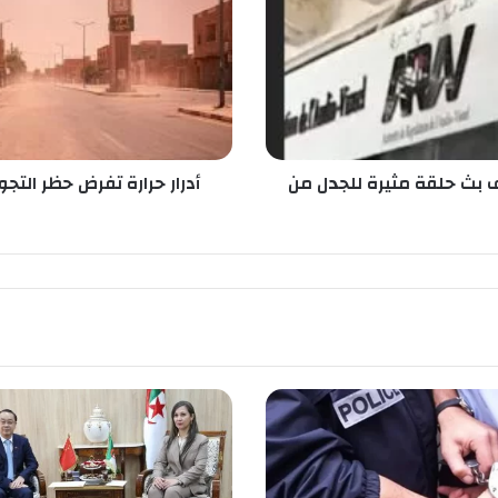
ح
ر
ا
ر
ة
ت
ف
ر
 بث حلقة مثيرة للجدل من
أدرار حرارة تفرض حظر التجو
ض
ح
ظ
ر
ا
ل
ت
ج
و
ا
ل
.
.