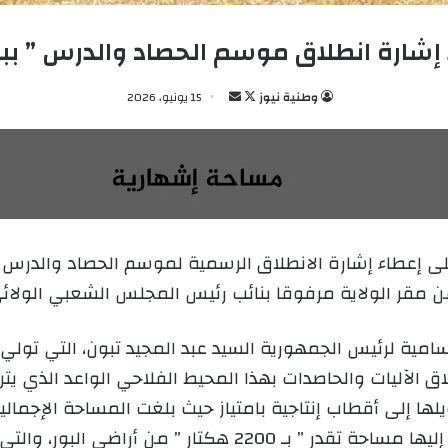
إشارة انطلاق موسم الحصاد والدرس ” ببلد
وطنية نيوز
ت
أ
15 يونيو، 2026
ا
ر
ب
س
ع
ل
ع
ب
ل
ر
ى
ي
لى إعطاء إشارة الانطلاق الرسمية لموسم الحصاد والدرس لل
X
د
ا
إ
ل
امية لرئيس الجمهورية السيد عبد المجيد تبون، التي تول
ك
اق الآليات والحاصدات بهذا المحيط الفلاحي الواعد الذي يت
ت
ها إلى أقطاب إنتاجية بامتياز حيث بلغت المساحة الإجمالي
ر
و
6069 هكتاراً ” من الأراضي المسقية، يضاف إليها مساحة تقدر ” 