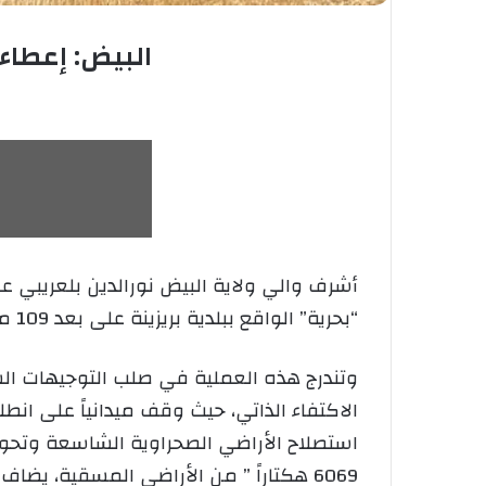
البيض: إعطاء 
​أشرف والي ولاية البيض نورالدين بلعريبي ع
“بحرية” الواقع ببلدية بريزينة على بعد 109 من مقر الولاية مرفوقا بنائب رئيس المجلس الشعبي الولائي و اللجنة الأمنية.
وتندرج هذه العملية في صلب التوجيهات الس
الاكتفاء الذاتي، حيث وقف ميدانياً على انطل
استصلاح الأراضي الصحراوية الشاسعة وتحويل