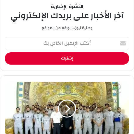
النشرة الإخبارية
آخر الأخبار على بريدك الإلكتروني
وطنية نيوز... الواقع من المواقع
أ
ك
ت
ب
ا
ل
إ
ي
ا
م
ل
ي
ر
ل
ئ
ا
ي
ل
س
خ
ت
ا
ب