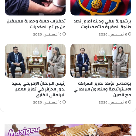
ا
ع
ل
برشلونة يلغي وديته أمام إتحاد
تحفيزات مالية وحماية للمبلغين
م
طنجة المقررة منتصف أوت
عن جرائم المخدرات
ج
6 أغسطس، 2026
6 أغسطس، 2026
ل
س
ا
ل
و
ز
ر
ا
بوفدش تؤكد تعزيز الشراكة
رئيس البرلمان الإفريقي يشيد
ء
الاستراتيجية والتعاون البرلماني
بدور الجزائر في تعزيز العمل
مع الصين
البرلماني القاري
6 أغسطس، 2026
6 أغسطس، 2026