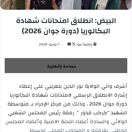
البيض: انطلاق امتحانات شهادة
البكالوريا (دورة جوان 2026)
وطنية نيوز
ت
أ
7 يونيو، 2026
ا
ر
ب
س
ع
ل
ع
ب
ل
ر
أشرف والي الولاية نور الدين بلعريبي على إعطاء
ى
ي
إشارة الانطلاق الرسمي لامتحانات شهادة البكالوريا
X
د
ا
دورة جوان 2026 ، وذلك من مركز الإجراء بـ متوسطة
إ
الشهيد “كركب قدور “. رفقة رئيس المجلس الشعبي
ل
الولائي والسادة أعضاء اللجنة الامنية وأعضاء المجلس
ك
الوطني بغرفتيه و المندوب المحلي لوسيط
ت