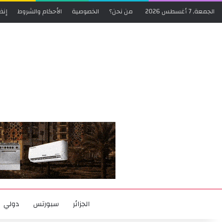
الجمعة, 7 أغسطس 2026
من نحن؟
الخصوصية
الأحكام والشروط
إنض
الجزائر
سبورتس
دولي