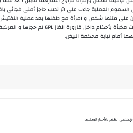
إ
لسموم العملية جاءت على اثر نصب حاجز أمني فجائي باقل
ل
ك
نوع” بريقابالين 300 ملغ ” ثنائية التوقيع كانت م
ت
ما أمام نيابة محكمة البيض.
ر
و
ن
ي
ا
إعلامي، تهتم بالأخبار الوطنية.