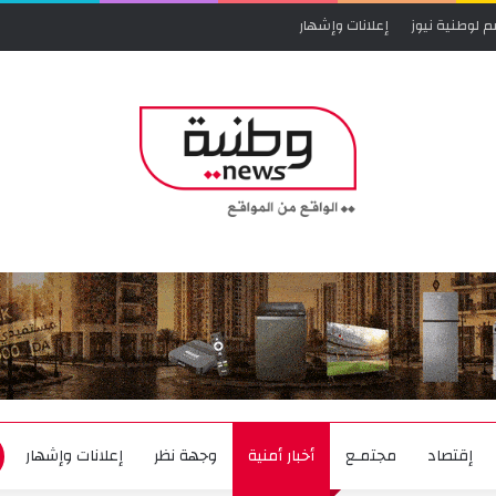
م لوطنية نيوز
إعلانات وإشهار
إقتصاد
مجتمـع
أخبار أمنية
وجهة نظر
إعلانات وإشهار