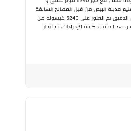
المتعددة المهام للجمارك الجزائرية بالبيض من توقيف شخص وإمرأة تتراوح أعمارهما مابين ( 32 سنة و41 سنة ) مع حجز 6240 مؤثر عقلي و
يم مدينة البيض من قبل المصالح السالفة
الذكر تم من خلاله توقيف مركبة سياحة كان على متنها شخص و امرأة مع طفلها بعد عملية التفتيش الدقيق تم العثور على 6240 كبسولة من
خبأة بأحكام داخل قارورة الغاز GPL تم حجزها و المركبة و بعد استيفاء كافة الإجراءات، تم انجاز