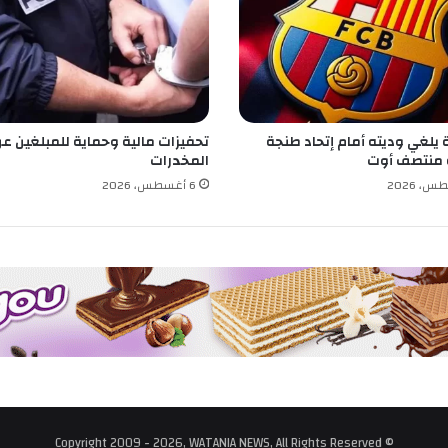
ف
ا
ل
ج
د
ي
 يلغي وديته أمام إتحاد طنجة
تحفيزات مالية وحماية للمبلغين عن
د
 منتصف أوت
المخدرات
6 أغسطس، 2026
© Copyright 2009 - 2026, WATANIA NEWS, All Rights Reserved