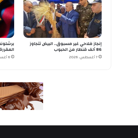
س
ي
ا
ر
ت
ي
إنجاز فلاحي غير مسبوق.. البيض تتجاوز
برشلونة
إ
86 ألف قنطار من الحبوب
المقررة
س
ع
7 أغسطس، 2026
6 أغسطس، 2026
ا
ف