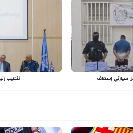
ت
ن
ص
ي
ب
ر
ئ
ي
س
أ
م
ن
و
تنصيب رئي
ل
ا
ي
ة
ا
ل
ط
ا
ر