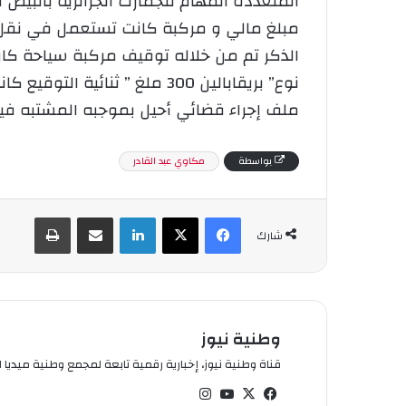
مبلغ مالي و مركبة كانت تستعمل في نقل ا
ملف إجراء قضائي أحيل بموجبه المشتبه فيه
بواسطة
مكاوي عبد القادر
فيسبوك
‫X
لينكدإن
شارك عبر الإيميل
طباعة
شارك
وطنية نيوز
قناة وطنية نيوز، إخبارية رقمية تابعة لمجمع وطنية ميديا ال
في
‫X
‫You
انس