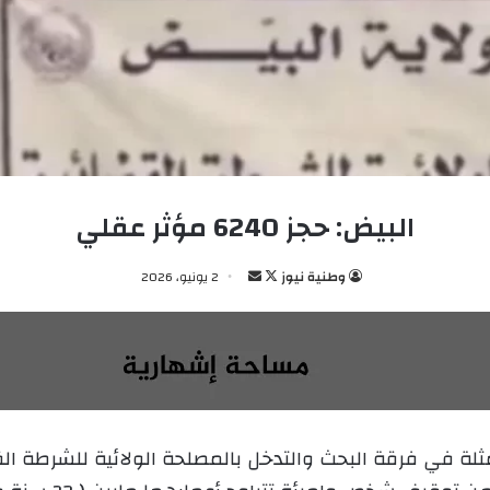
البيض: حجز 6240 مؤثر عقلي
وطنية نيوز
ت
أ
2 يونيو، 2026
ا
ر
ب
س
ع
ل
ع
ب
ل
ر
ى
ي
ة في فرقة البحث والتدخل بالمصلحة الولائية للشرطة الق
X
د
ا