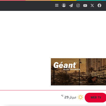
‫X
فيسبوك
‫YouTube
انستقرام
تيلقرام
تسجيل الدخول
إضافة عمود جانبي
29
℃
WEB TV
الجزائر