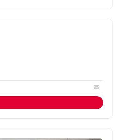
سب
Tub
تقر
وك
e
ام
أ
ك
ت
ب
ا
ل
إ
ي
م