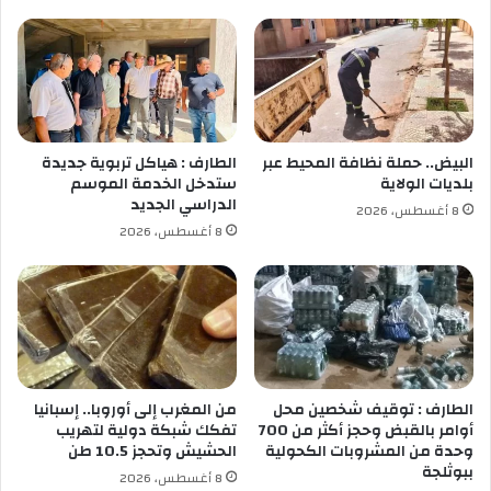
ل
ف
والامن الإفريقي، قرار المغرب بطرد 84 موظفا مدنيا،
ب
ى
بما في ذلك أفراد الإتحاد الأفريقي، من بعثة
ح
ا
المينورسو، و كذا رفضه لزيارة الأمين العام للأمم
ث
ل
ف
أ
المتحدة إلى الرباط والعيون المحتلة، عاصمة الصحراء
ي
م
الغربية ومقر البعثة، وهي الخطوة التي إعتبرها
ا
و
البيض.. حملة نظافة المحيط عبر
الطارف : هياكل تربوية جديدة
ل
ا
المجلس في بيانه “سابقة خطيرة جدا”، تقوض ولاية
بلديات الولاية
ستدخل الخدمة الموسم
ت
ل
الدراسي الجديد
مجلس الأمن للأمم المتحدة في الحفاظ على السلم
8 أغسطس، 2026
ك
ط
8 أغسطس، 2026
ن
ف
والأمن الدوليين، كما أنه “سيزيد من تكريس حالة
و
ل
الجمود الحالي لعملية السلام”.
ل
ب
و
م
ج
ش
ي
ا
ا
ر
ت
ك
الطارف : توقيف شخصين محل
من المغرب إلى أوروبا.. إسبانيا
ا
ة
أوامر بالقبض وحجز أكثر من 700
تفكك شبكة دولية لتهريب
ل
وحدة من المشروبات الكحولية
الحشيش وتحجز 10.5 طن
ع
ببوثلجة
ص
د
8 أغسطس، 2026