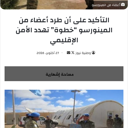
أعضاء من المينورسو
التأكيد على أن طرد أعضاء من
المينورسو “خطوة” تهدد الأمن
الإقليمي
وطنية نيوز
ت
أ
27 أكتوبر، 2016
ا
ر
ب
س
ع
ل
ع
ب
ل
ر
ى
ي
X
د
ا
إ
ل