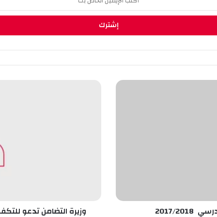
و
ز
ي
ر
ة
ا
ل
ت
ض
ا
م
ن
ت
2017/2
وزيرة التضامن تدعو للتكف
د