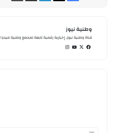
وطنية نيوز
قناة وطنية نيوز، إخبارية رقمية تابعة لمجمع وطنية ميديا ال
في
‫X
‫You
انس
سب
Tub
تقر
وك
e
ام
أ