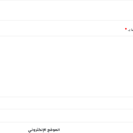
ة
ذ
و
ي
ا
 بـ
*
ل
إ
ح
ت
ي
ا
ج
ا
ت
ا
ل
خ
ا
ص
ة
الموقع الإلكتروني