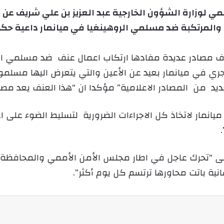
و
مي لوزارة الشؤون الخارجية عبد العزيز بن علي شريف عن 
ن
ية والمرتكبة ضد مسلمي الروهينغيا في ميانمار داعية حك
ي
ا
 مصادر عديدة مفادها ارتكاب اعمال عنف ضد مسلمي الرو
ري في ميانمار بعيد عن الأعين والتي يتعرض اليها مسلمو
يد من المصادر الاعلامية” مؤكدا ان “هذا العنف يعد مصدر 
نمار لاتخاذ كل الاجراءات الضرورية لتسليط الضوء على ا
لى “تحرك عاجل في اطار مجلس الأمن الأممي والمحافظة 
نية باتت محاورها ترتسم كل يوم أكثر”
.