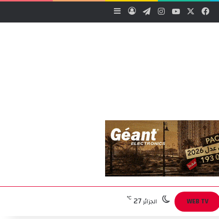
‫X
فيسبوك
‫YouTube
انستقرام
تيلقرام
تسجيل الدخول
إضافة عمود جانبي
27
℃
WEB TV
الجزائر