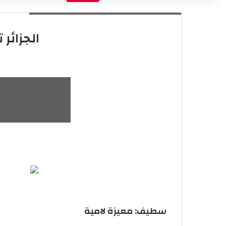
الجزائر تدعو لـ"حماية مواطنيها الروهينغيا بشكل عاجل"
الجزائر
سطيف: معيزة لامية