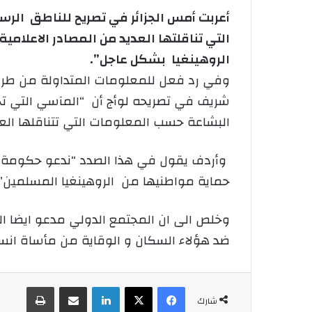
أعربت أمس الجزائر في تصريح للناطق الرس
التي تناقلتها العديد من المصادر الاعلام
الروهينغيا بشكل عاجل”.
وفي رد فعل للمعلومات المتداولة من طرف
شريف في تصريحه لوأج أن “المآسي التي تج
البشاعة حسب المعلومات التي تتناقلها العد
وأردف يقول في هذا الصدد “ندعو حكومة ميا
حماية مواطنيها من الروهينغيا المسلمين”.
وخلص الى ان المجتمع الدولي مدعو ايضا ا
ضد هؤلاء السكان و
الوقاية من مأساة انسا
فيسبوك
‫X
لينكدإن
شارك عبر الإيميل
طباعة
شارك