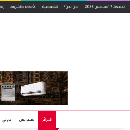
الجمعة, 7 أغسطس 2026
من نحن؟
الخصوصية
الأحكام والشروط
إنض
الجزائر
سبورتس
دولي