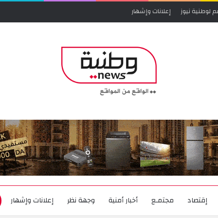
م لوطنية نيوز
إعلانات وإشهار
إقتصاد
مجتمـع
أخبار أمنية
وجهة نظر
إعلانات وإشهار