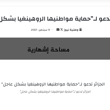
 تدعو لـ”حماية مواطنيها الروهينغيا بشكل
وطنية نيوز
ت
أ
9 سبتمبر، 2017
ا
ر
ب
س
ع
ل
ع
ب
ل
ر
ى
ي
X
د
ا
إ
ل
الجزائر تدعو لـ”حماية مواطنيها الروهينغيا بشكل عاجل”
ك
ت
ر