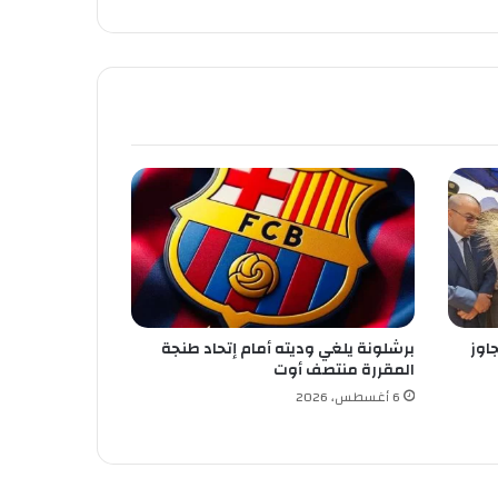
اوز
برشلونة يلغي وديته أمام إتحاد طنجة
المقررة منتصف أوت
6 أغسطس، 2026