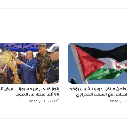
ع
و
ل
ل
ت
ك
ف
ل
ا
ل
ج
ي
د
ب
حتضن ملتقى دوليا للشباب يؤكد
إنجاز فلاحي غير مسبوق.. البيض تتج
ت
لتضامن مع الشعب الصحراوي
86 ألف قنطار من الحبوب
م
د
7 أغسطس، 2026
ر
س
ف
ئ