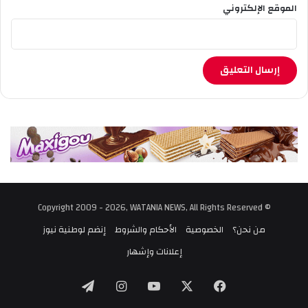
الموقع الإلكتروني
© Copyright 2009 - 2026, WATANIA NEWS, All Rights Reserved
من نحن؟
الخصوصية
الأحكام والشروط
إنضم لوطنية نيوز
إعلانات وإشهار
‫X
فيسبوك
‫YouTube
انستقرام
تيلقرام