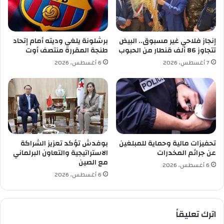
ن
ز
ي
ي
ل
ش
م
ت
إنجاز فلاحي غير مسبوق.. البيض
برشلونة يلغي وديته أمام إتحاد
س
ك
تتجاوز 86 ألف قنطار من الحبوب
طنجة المقررة منتصف أوت
ر
و
7 أغسطس، 2026
6 أغسطس، 2026
ح
ن
ا
ل
م
ه
ن
و
أ
ا
ز
ة
م
ت
ة
تحفيزات مالية وحماية للمبلغين
بوفدش تؤكد تعزيز الشراكة
ن
ا
عن جرائم المخدرات
الاستراتيجية والتعاون البرلماني
ط
ل
مع الصين
6 أغسطس، 2026
ل
م
6 أغسطس، 2026
ق
ي
ب
ا
م
ه
اترك تعليقاً
س
ت