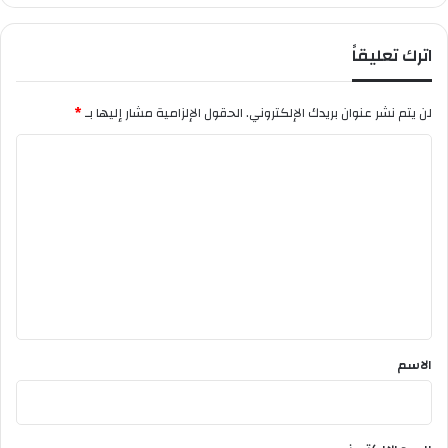
9
ل
ف
اترك تعليقاً
ر
ن
س
لن يتم نشر عنوان بريدك الإلكتروني.
الحقول الإلزامية مشار إليها بـ
*
ي
ة
ا
ل
ت
ع
ل
ي
ق
*
الاسم