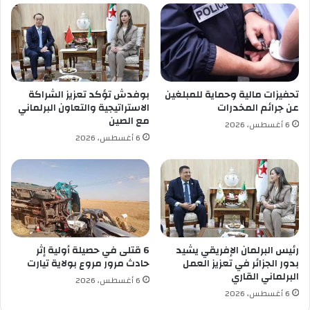
ب
ن
ا
ت
ل
ا
أ
ئ
غ
ج
ل
ا
ب
تحفيزات مالية وحماية للمبلغين
بوفدش تؤكد تعزيز الشراكة
ل
ي
عن جرائم المخدرات
الاستراتيجية والتعاون البرلماني
ك
ة
مع الصين
6 أغسطس، 2026
ل
ف
6 أغسطس، 2026
ي
ي
ة
ا
ل
ل
ل
ت
ج
ش
و
ر
ل
ي
ة
ع
رئيس البرلمان الإفريقي يشيد
6 قتلى في حصيلة أولية إثر
ا
ي
بدور الجزائر في تعزيز العمل
حادث مرور مروع بولاية تيارت
ل
البرلماني القاري
ا
6 أغسطس، 2026
ـ
ت
6 أغسطس، 2026
2
ا