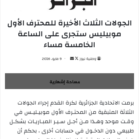
الجولات الثلاث الأخيرة للمحترف الأول
موبيليس ستجرى على الساعة
الخامسة مساء
وطنية نيوز
ت
أ
9 مايو، 2016
ا
ر
ب
س
ع
ل
ع
ب
ل
ر
برمت الاتحادية الجزائرية لكرة القدم إجراء الجولات
ى
ي
الثلاثة المتبقية من المحتـرف الأول موبيـليـس في
X
د
ا
وقـت موحد وهـذا مـن أجـل سـيـر المبـاريـات بشكـل
إ
طبيعي دون الدخـول في حسابات أخرى ، بحكم أن
ل