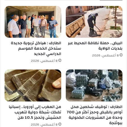
ا
ا
ل
ل
ذ
ش
ك
ب
ر
ا
ى
ب
7
س
البيض.. حملة نظافة المحيط عبر
الطارف : هياكل تربوية جديدة
1
ط
بلديات الولاية
ستدخل الخدمة الموسم
ل
ي
الدراسي الجديد
8 أغسطس، 2026
م
ف
8 أغسطس، 2026
ج
ي
ا
ح
ز
ي
ر
ي
ا
ا
ل
ل
ث
ذ
ا
ك
الطارف : توقيف شخصين محل
من المغرب إلى أوروبا.. إسبانيا
م
ر
أوامر بالقبض وحجز أكثر من 700
تفكك شبكة دولية لتهريب
ن
وحدة من المشروبات الكحولية
الحشيش وتحجز 10.5 طن
ى
ببوثلجة
م
7
8 أغسطس، 2026