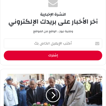
النشرة الإخبارية
آخر الأخبار على بريدك الإلكتروني
وطنية نيوز... الواقع من المواقع
أ
ك
ت
ب
ا
ل
إ
ي
و
م
ز
ي
ي
ل
ر
ا
ا
ل
ل
خ
ش