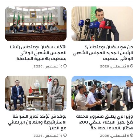
ا
ح
ل
ل
ت
م
ش
ش
ر
ك
ي
ل
ع
ا
من هو سفيان بوعنداس؟
انتخاب سفيان بوعنداس رئيسًا
ي
ل
الرئيس الجديد للمجلس الشعبي
للمجلس الشعبي الولائي
ا
ه
الولائي لسطيف
بسطيف بالأغلبية الساحقة
ت
ج
6 أغسطس، 2026
6 أغسطس، 2026
ا
ر
ل
ة
م
أ
ق
م
ب
ل
ل
ت
ة
ع
ا
وزير الري يطلق مشروع محطة
بوفدش تؤكد تعزيز الشراكة
و
ضخ بعين البيضاء لسقي 200
الاستراتيجية والتعاون البرلماني
هكتار بالمياه المعالجة
مع الصين
ن
إ
6 أغسطس، 2026
6 أغسطس، 2026