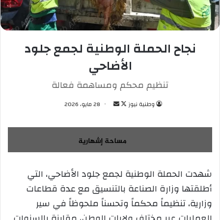
نجاح الحملة الوطنية لجمع جلود
الأضاحي
تنظيم محكم ومساهمة فعالة
وطنية نيوز
ت
أ
28 مايو، 2026
ا
ر
ب
س
ع
ل
ع
ب
ل
ر
شهدت الحملة الوطنية لجمع جلود الأضاحي، التي
ى
ي
أطلقتها وزارة الصناعة بالتنسيق مع عدة قطاعات
X
د
ا
وزارية، تنظيماً محكماً وتحسناً ملحوظاً في سير
إ
العمليات عبر مختلف ولايات الوطن، مقارنة بالسنوات