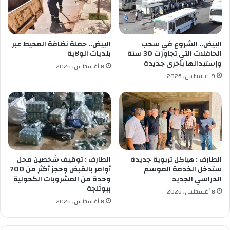
ف
ا
ح
5
أ
البيض.. الشروع في سحب
البيض.. حملة نظافة المحيط عبر
ش
الحافلات التي تجاوزت 30 سنة
بلديات الولاية
خ
وإستبدالها بأخرى جديدة
8 أغسطس، 2026
ا
9 أغسطس، 2026
ص
خ
ل
ا
ل
أ
س
ب
الطارف : هياكل تربوية جديدة
الطارف : توقيف شخصين محل
و
ستدخل الخدمة الموسم
أوامر بالقبض وحجز أكثر من 700
الدراسي الجديد
وحدة من المشروبات الكحولية
ع
ببوثلجة
8 أغسطس، 2026
8 أغسطس، 2026