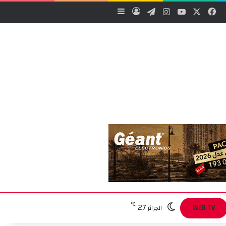
‫X
فيسبوك
‫YouTube
انستقرام
تيلقرام
تسجيل الدخول
إضافة عمود جانبي
27
℃
WEB TV
الجزائر