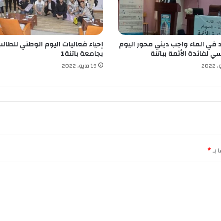
د
م
س
ب
د في الماء واجب ديني محور اليوم
إحياء فعاليات اليوم الوطني للطال
و
ي لفائدة الأئمة بباتنة
بجامعة باتنة1
ق
ق
19 مايو، 2022
ض
ا
ئ
ي
ا
ب
ع
ي
 بـ
*
ن
ا
ل
ب
ن
ي
ا