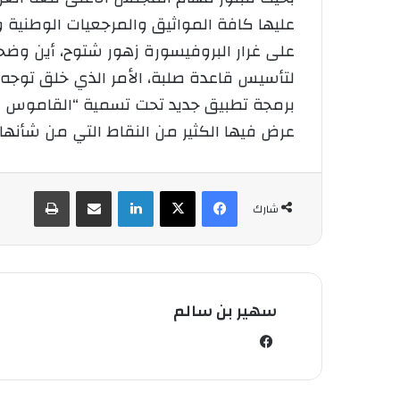
عليها كافة المواثيق والمرجعيات الوطنية
على غرار البروفيسورة زهور شتوح، أين 
لتأسيس قاعدة صلبة، الأمر الذي خلق توجه 
برمجة تطبيق جديد تحت تسمية “القاموس الور
عرض فيها الكثير من النقاط التي من شأنها 
فيسبوك
‫X
لينكدإن
شارك عبر الإيميل
طباعة
شارك
سهير بن سالم
في
سب
وك