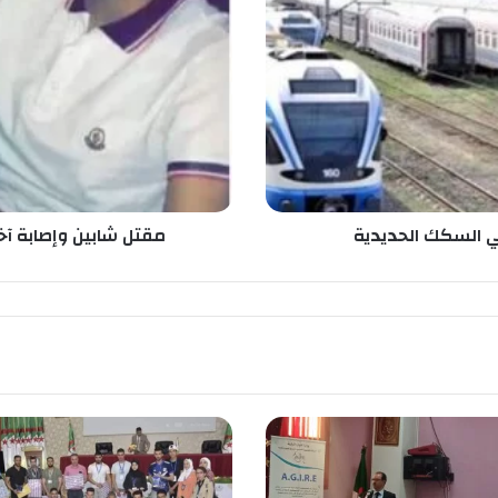
ل
ش
ا
ب
ي
ن
و
إ
ص
ا
في السكك الحديدية
مقتل شابين وإصابة آخ
ب
ة
آ
خ
ر
ي
ن
ع
ل
ى
ي