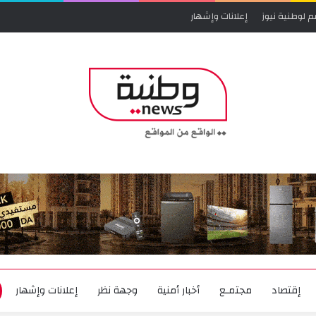
م لوطنية نيوز
إعلانات وإشهار
إقتصاد
مجتمـع
أخبار أمنية
وجهة نظر
إعلانات وإشهار