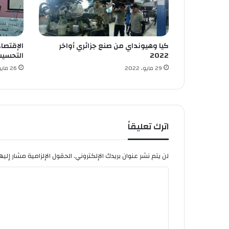
م
ا
ر
ا
كيا وهيونداي من صنع جزائري أواخر
الإقتصا
ت
2022
التحسيس
ف
ي
29 مايو، 2022
26 مايو، 2022
ا
ل
س
ك
ك
اترك تعليقاً
ا
ل
ح
لن يتم نشر عنوان بريدك الإلكتروني.
الحقول الإلزامية مشار إليها
د
ا
ي
د
ل
ي
ت
ة
ع