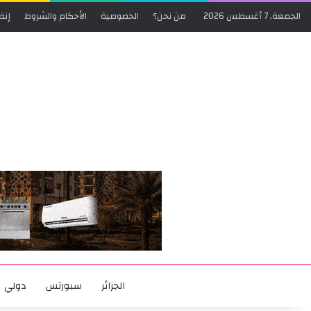
الجمعة, 7 أغسطس 2026
من نحن؟
الخصوصية
الأحكام والشروط
إنض
الجزائر
سبورتس
دولي