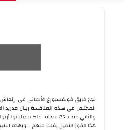
نجح فريق فولفسبورغ الألماني في إنعاش أما
والثاني عند د 25 سجله ماكسمي
هذا الفوز الثمين يفلت منهم ، وبهذه النتي