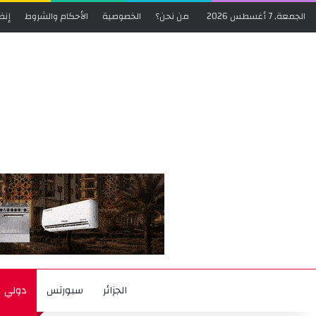
الجمعة, 7 أغسطس 2026
من نحن؟
الخصوصية
الأحكام والشروط
إنض
الجزائر
سبورتس
دولي