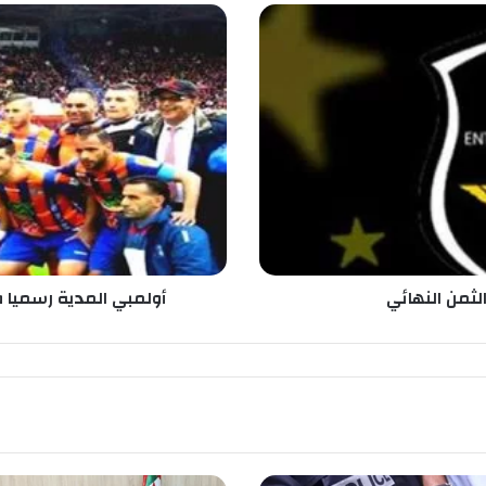
أ
و
ل
م
ب
ي
ا
ل
م
د
ي
ة
ر
الثمن النهائي
أولمبي المدية رسميا في 
س
م
ي
ا
ف
ي
ا
ل