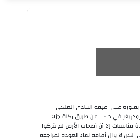
 بفـوزه على ضيفه النـادي الملكي
المختـص في هـذه المنافسة ريـال مدريد الإسباني بهدفين دون رد وقعهما كـل من اللاعب ركاردوا رودريغز في د 16 عن طريق ركلة جزاء
ي عدة مناسبات إلا أن أصحاب الأرض لم يتركوا
 لكن لا يزال أمامه لقاء العودة لمراجعة