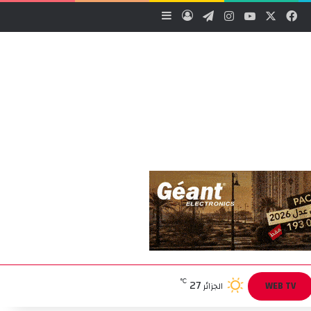
‫X
فيسبوك
‫YouTube
انستقرام
تيلقرام
تسجيل الدخول
إضافة عمود جانبي
27
℃
WEB TV
الجزائر