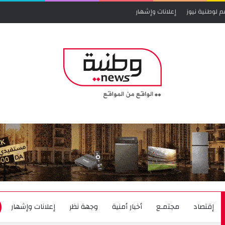
م لوطنية نيوز
إعلانات وإشهار
إقتصاد
مجتمـع
أخبار أمنية
وجهة نظر
إعلانات وإشهار