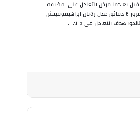
لمقبل بعـدما فرض التعادل على مضيفه
باريس سان جـرمان بهدفين لمثلهما حاملة توقيع كل من كيفي ندي بون لمانشستر في د 34 وبعد مرور 6 دقائق عدل زلاتان ابراهيموفيتش