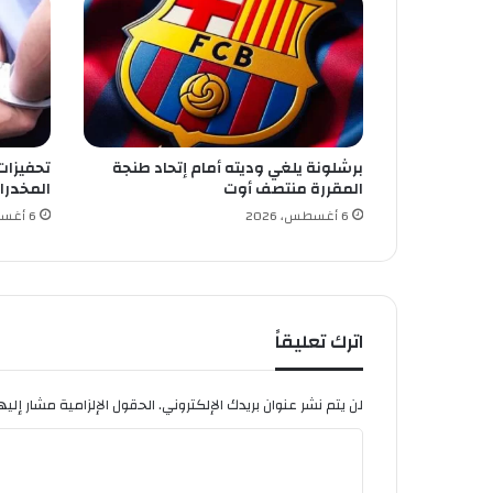
ا
ل
د
و
ر
ا
ل
برشلونة يلغي وديته أمام إتحاد طنجة
تحفيزات
ث
المقررة منتصف أوت
المخدرا
م
ن
6 أغسطس، 2026
6 أغسطس، 2026
ا
ل
ن
ه
ا
اترك تعليقاً
ئ
ي
لن يتم نشر عنوان بريدك الإلكتروني.
الحقول الإلزامية مشار إليها
ا
ل