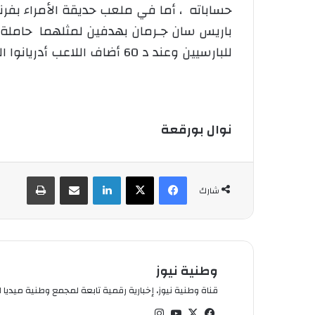
حساباته ، أما في ملعب حديقة الأمراء بف
للبارسيين وعند د 60 أضاف اللاعب أدريانوا الهدف الثاني لأصحاب الأرض قبل أن يضيف لاعب السيتي فيرناندوا هدف التعادل في د 71 .
نوال بورقعة
فيسبوك
‫X
لينكدإن
شارك عبر الإيميل
طباعة
شارك
وطنية نيوز
قناة وطنية نيوز، إخبارية رقمية تابعة لمجمع وطنية ميديا ال
في
‫X
‫You
انس