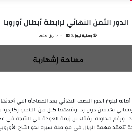
الدور الثمن النهائي لرابطة أبطال أوروبا
وطنية نيوز
ت
أ
7 أبريل، 2016
ا
ر
ب
س
ع
ل
ع
ب
ل
ر
ى
ي
X
د
ا
إ
له لبلوغ الدور النصف النهائي بعد المفاجأة التي أحدثها
ل
ك
ليانوا أرنولد ، ورغم محاولة رفقاء بن زيمة العودة في النتيجة ف
ت
جة تتعقد مهمة الريال في مواصلة سيره نحو التـاج الأوروبي
ر