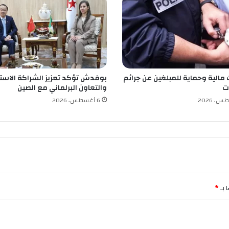
م
ح
ت
ر
ف
ا
ل
 مالية وحماية للمبلغين عن جرائم
بوفدش تؤكد تعزيز الشراكة الاستر
أ
ت
والتعاون البرلماني مع الصين
و
ل
6 أغسطس، 2026
م
و
ب
ي
ل
ي
س
ب
 بـ
*
ع
د
7
1