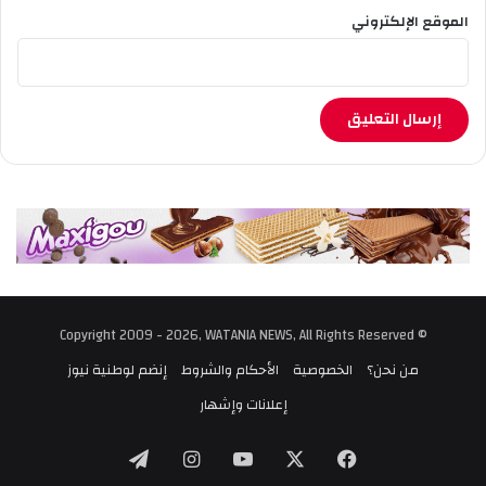
الموقع الإلكتروني
© Copyright 2009 - 2026, WATANIA NEWS, All Rights Reserved
من نحن؟
الخصوصية
الأحكام والشروط
إنضم لوطنية نيوز
إعلانات وإشهار
‫X
فيسبوك
‫YouTube
انستقرام
تيلقرام