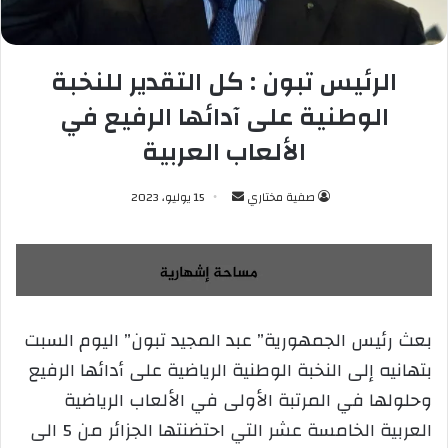
الرئيس تبون : كل التقدير للنخبة
الوطنية على آدائها الرفيع في
الألعاب العربية
صفية مختاري
أ
15 يوليو، 2023
ر
س
ل
ب
ر
بعث رئيس الجمهورية” عبد المجيد تبون” اليوم السبت
ي
بتهانيه إلى النخبة الوطنية الرياضية على أدائها الرفيع
د
ا
وحلولها في المرتبة الأولى في الألعاب الرياضية
إ
العربية الخامسة عشر التي احتضنتها الجزائر من 5 الى
ل