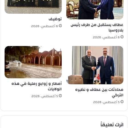
ذ
ب
ج
ح
و
ث
توظيف
ا
ا
عطاف يستقبل من طرف رئيس
6 أغسطس، 2026
ن
ل
بلاروسيا
ا
ع
6 أغسطس، 2026
ل
ل
ف
م
ا
ي
ر
:
ط
ا
س
ت
ح
أمطار و زوابع رملية في هذه
د
الولايات
محادثات بين عطاف و نظيره
ا
التركي
5 أغسطس، 2026
ث
5 أغسطس، 2026
ا
ل
م
اترك تعليقاً
د