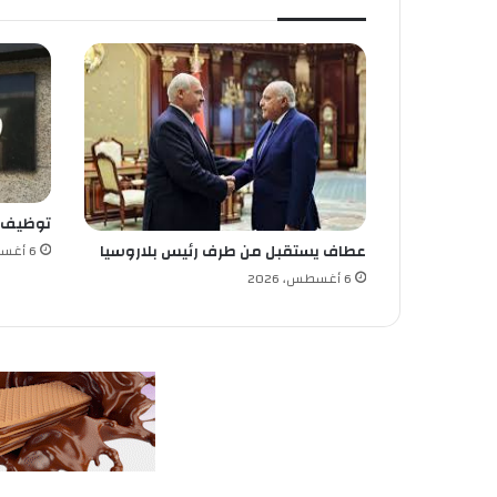
م
ت
و
ر
ط
ي
ن
ف
ي
توظيف
ت
د
عطاف يستقبل من طرف رئيس بلاروسيا
6 أغسطس، 2026
ن
6 أغسطس، 2026
ي
س
ا
ل
ع
ل
م
ا
ل