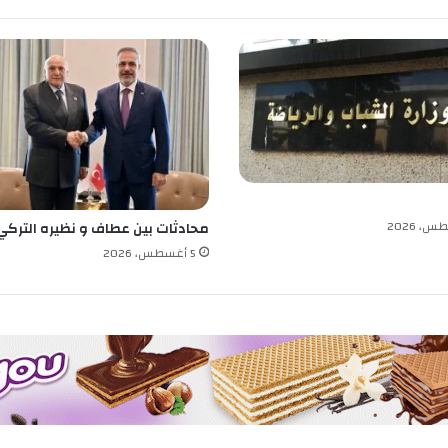
و
ف
ي
ر
م
ح
ي
ط
ج
ذ
ا
محادثات بين عطاف و نظيره التركي
ب
5 أغسطس، 2026
ل
ل
م
ص
ط
ا
ف
ي
ن