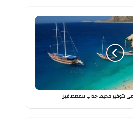
سعى لتوفير محيط جذاب للمصطافين