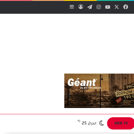
‫X
فيسبوك
‫YouTube
انستقرام
تيلقرام
تسجيل الدخول
إضافة عمود جانبي
25
℃
WEB TV
الجزائر