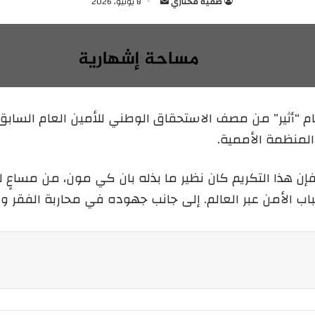
صفية مختاري
أ
8 يونيو، 2026
ر
س
ل
ب
ر
ي
م “أثير” من مصف الاستحقاق الوطني للأمين العام السابق 
د
لمنظمة الأممية.
ا
إ
ل
فإن هذا التكريم كان نظير ما بذله بان كي مون، من مساعٍ
ك
باب الأمن عبر العالم. إلى جانب جهوده في محاربة الفقر 
ت
ر
و
ن
ي
ا