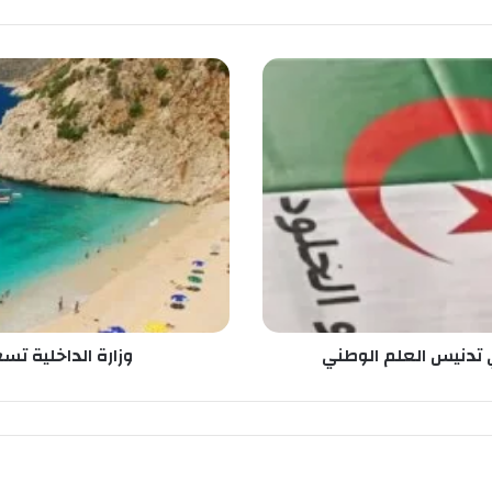
و
ز
ا
ر
ة
ا
ل
د
ا
خ
ل
ي
ة
تدنيس العلم الوطني
وزارة الداخلية ت
ت
س
ع
ى
ل
ت