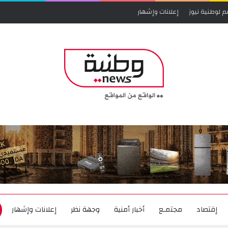
م لوطنية نيوز
إعلانات وإشهار
إقتصاد
مجتمـع
أخبار أمنية
وجهة نظر
إعلانات وإشهار