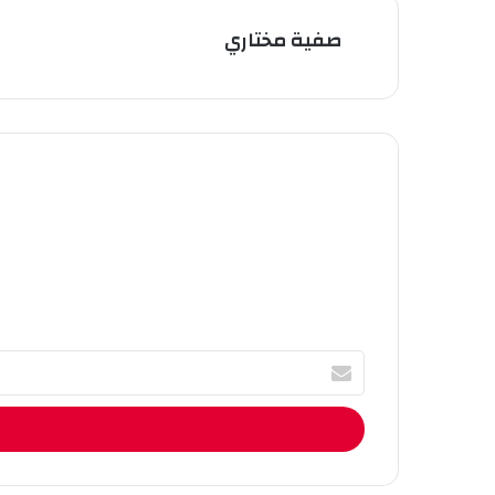
صفية مختاري
أ
ك
ت
ب
ا
ل