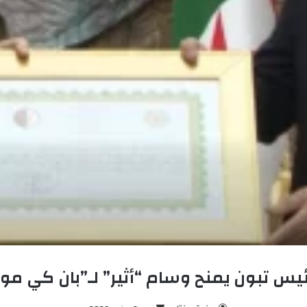
ئيس تبون يمنح وسام “أثير” لـ”بان كي مو