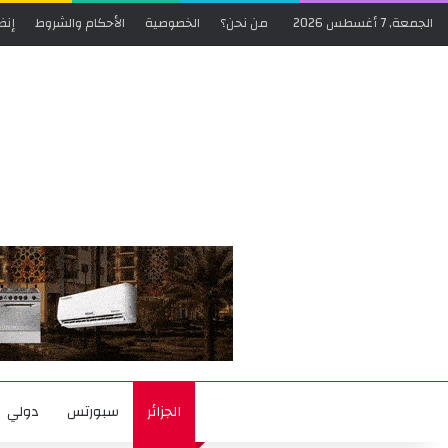
الجمعة, 7 أغسطس 2026
من نحن؟
الخصوصية
الأحكام والشروط
إنض
الجزائر
سبورتس
دولي