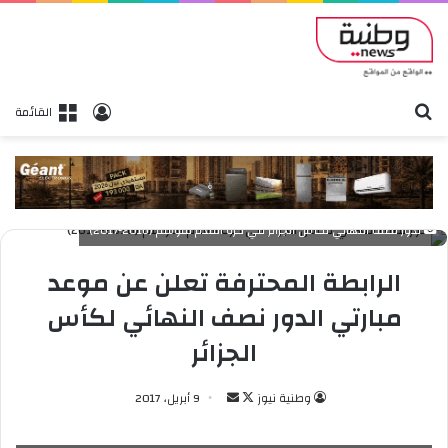
بحث
تسجيل الدخول
القائمة
لدور نصف النهائي لكأس الجزائر في كرة القدم لموسم (2016-2017)
الرابطة المحترفة تعلن عن موعد
مبارتي الدور نصف النهائي لكأس
الجزائر
وطنية نيوز
ت
أ
9 أبريل، 2017
ا
ر
ب
س