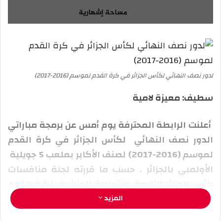
ع
ل
ع
ب
ل
ر
ى
ي
X
د
ا
لدور نصف النهائي لكأس الجزائر في كرة القدم لموسم (2016-2017)
إ
ل
سطيف: معيزة لامية
ك
ت
أعلنت الرابطة المحترفة يوم أمس عن برمجة مباراتي
ر
الدور نصف النهائي لكأس الجزائر في كرة القدم
و
لموسم (2016-2017) لصنف الأكابر بملعب 5 جويلية
ن
ي
الأولمبي بالجزائر . حسب ما قررته لجنة منافسات
ا
كأس الجزائر التابعة للإتحادية الجزائرية لكرة القدم
(الفاف)
المزيد