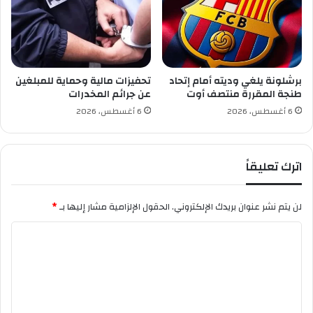
ي
ي
ا
ا
ل
ل
د
م
و
د
ر
ر
برشلونة يلغي وديته أمام إتحاد
تحفيزات مالية وحماية للمبلغين
ة
ي
طنجة المقررة منتصف أوت
عن جرائم المخدرات
4
د
6 أغسطس، 2026
6 أغسطس، 2026
4
ل
م
اترك تعليقاً
ؤ
ت
م
لن يتم نشر عنوان بريدك الإلكتروني.
الحقول الإلزامية مشار إليها بـ
*
ر
ا
ا
ل
ل
ع
م
ت
ل
ع
ا
ل