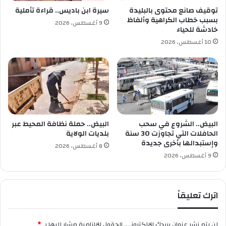
ل
ن
توقيف صانع محتوى بالبليدة
سيرة ابن باديس.. قراءة تأملية
ك
س
بسبب خطاب الكراهية وألفاظ
9 أغسطس، 2026
ت
ي
خادشة للحياء
ا
ة
10 أغسطس، 2026
ب
و
ا
ل
م
ه
ا
ج
ر
البيض.. الشروع في سحب
البيض.. حملة نظافة المحيط عبر
ي
الحافلات التي تجاوزت 30 سنة
بلديات الولاية
وإستبدالها بأخرى جديدة
ن
8 أغسطس، 2026
ف
9 أغسطس، 2026
ي
ك
ا
اترك تعليقاً
ل
ي
ه
لن يتم نشر عنوان بريدك الإلكتروني.
الحقول الإلزامية مشار إليها بـ
*