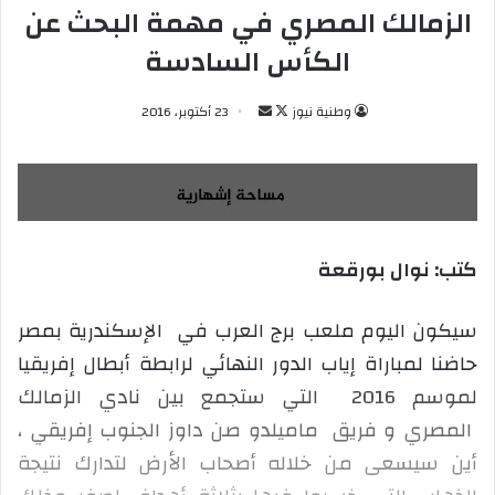
الزمالك المصري في مهمة البحث عن
الكأس السادسة
وطنية نيوز
ت
أ
23 أكتوبر، 2016
ا
ر
ب
س
ع
ل
ع
ب
ل
ر
كتب: نوال بورقعة
ى
ي
X
د
ا
سيكون اليوم ملعب برج العرب في الإسكندرية بمصر
إ
حاضنا لمباراة إياب الدور النهائي لرابطة أبطال إفريقيا
ل
لموسم 2016 التي ستجمع بين نادي الزمالك
ك
المصري و فريق ماميلدو صن داوز الجنوب إفريقي ،
ت
ر
أين سيسعى من خلاله أصحاب الأرض لتدارك نتيجة
و