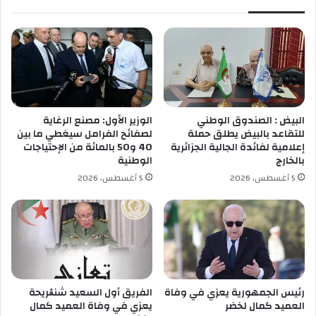
ى
ص
ا
ا
ل
ل
و
و
ط
ن
ن
ا
ي
ل
ا
د
البيض : الصندوق الوطني
الوزير الأول: مصنع الرغاية
ل
و
للتقاعد بالبيض يطلق حملة
لصفائح الفرامل سيغطي ما بين
ث
ل
إعلامية لفائدة الجالية الجزائرية
40 و50 بالمائة من الإحتياجات
ا
ي
بالخارج
الوطنية
ن
ا
5 أغسطس، 2026
5 أغسطس، 2026
ي
ل
ل
أ
ع
و
ل
ل
و
ل
م
ل
ا
و
ل
ا
رئيس الجمهورية يعزي في وفاة
الفريق أول السعيد شنڨريحة
ت
العميد كمال لخضر
يعزي في وفاة العميد كمال
ج