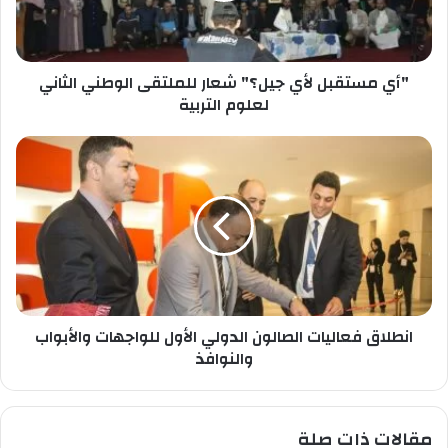
خ
ق
ا
ب
ص
ل
ب
"أي مستقبل لأي جيل؟" شعار للملتقى الوطني الثاني
ل
ك
أ
لعلوم التربية
ي
ج
ا
ي
ن
ل
ط
؟
ل
"
ا
ش
ق
ع
ف
ا
ع
ر
ا
ل
انطلاق فعاليات الصالون الدولي الأول للواجهات والأبواب
ل
ل
ي
والنوافذ
م
ا
ل
ت
ت
ا
مقالات ذات صلة
ق
ل