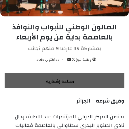
الصالون الوطني للأبواب والنوافذ
بالعاصمة بداية من يوم الأربعاء
بمشاركة 35 عارضا 9 منهم أجانب
وطنية نيوز
ت
أ
22 أكتوبر، 2018
ا
ر
ب
س
ع
ل
ع
ب
ل
ر
وفيق شرفة – الجزائر
ى
ي
X
د
ا
يحتضن المركز الدولي للمؤتمرات عبد اللطيف رحال
إ
نادي الصنوبر البحري سطاوالي بالعاصمة فعاليات
ل