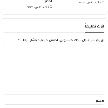
لخضر
ر
ه
5 أغسطس، 2026
ب
ا
5 أغسطس، 2026
ي
ت
ة
و
ا
اترك تعليقاً
ل
أ
ب
لن يتم نشر عنوان بريدك الإلكتروني.
الحقول الإلزامية مشار إليها بـ
*
و
ا
ا
ب
ل
و
ا
ت
ل
ع
ن
و
ل
ا
ي
ف
ق
ذ
*
الاسم