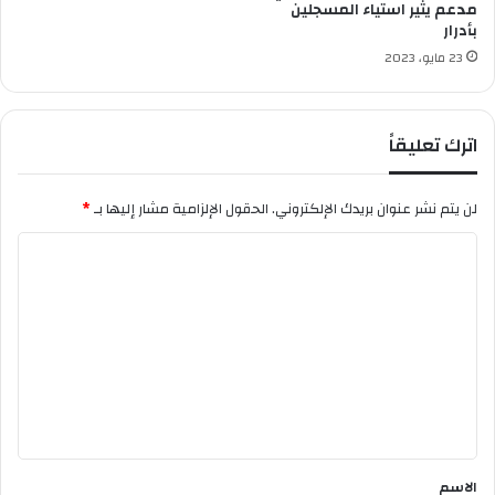
م
ي
مدعم يثير استياء المسجلين
و
د
بأدرار
ا
ه
23 مايو، 2023
ل
م
ب
ا
ا
ل
ك
اترك تعليقاً
ع
ا
ل
لن يتم نشر عنوان بريدك الإلكتروني.
الحقول الإلزامية مشار إليها بـ
*
م
ي
ا
ل
ت
ع
ل
ي
ق
*
الاسم