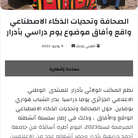
الصحافة وتحديات الذكاء الاصطناعي
واقع وأفاق موضوع يوم دراسي بأدرار
العربي بوبكر
أ
4 يونيو، 2023
ر
س
ل
ب
ر
نظم المكتب الولائي بأدرار للمنتدى الوطني
ي
الاعلامي الجزائري يوما دراسيا بدار الشباب هواري
د
ا
بومدين حول الصحافة وتحديات الذكاء الاصطناعي
إ
الواقع والأفاق ، وذلك في إطار سلسلة أنشطته
ل
المبرمجة لسنة2023، اليوم أطره أساتذة من جامعة
ك
أحمد درايعية بأدرار وحضر أشغاله عدد من الإعلاميين
ت