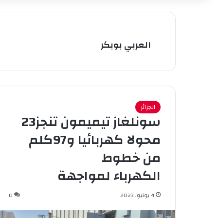
العربي بوبكر
الجزائر
سونلغاز تيميمون تنجز23
محولا كهربائيا و97كلم
من خطوط
الكهرباء لمواجهة
4 يونيو، 2023
0