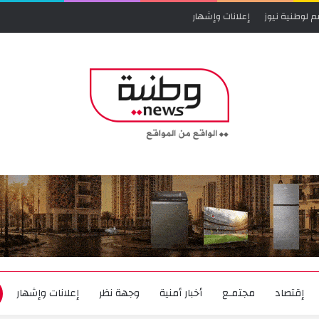
م لوطنية نيوز
إعلانات وإشهار
إقتصاد
مجتمـع
أخبار أمنية
وجهة نظر
إعلانات وإشهار