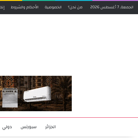
الجمعة, 7 أغسطس 2026
من نحن؟
الخصوصية
الأحكام والشروط
إنض
الجزائر
سبورتس
دولي