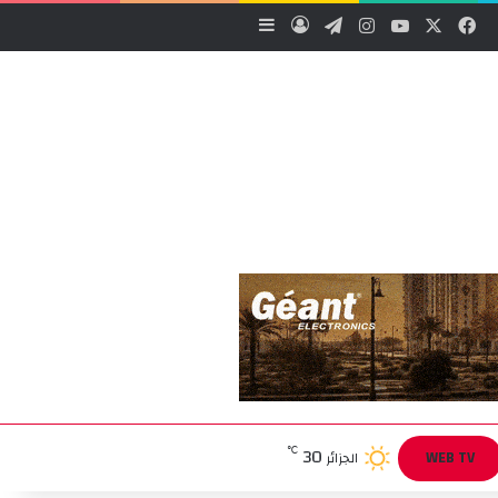
‫X
فيسبوك
‫YouTube
انستقرام
تيلقرام
تسجيل الدخول
إضافة عمود جانبي
30
℃
WEB TV
الجزائر