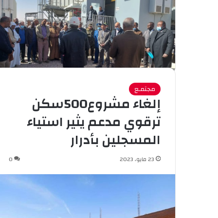
مجتمـع
إلغاء مشروع500سكن
ترقوي مدعم يثير استياء
المسجلين بأدرار
23 مايو، 2023
0