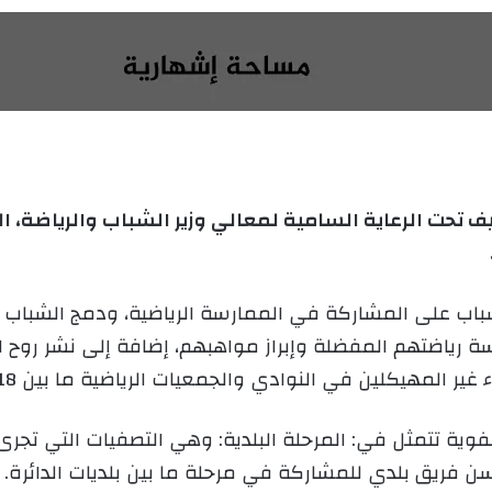
ا
ر
ب
س
ع
ل
ع
ب
ل
ر
ى
ي
X
د
ا
إ
 تحت الرعاية السامية لمعالي وزير الشباب والرياضة، ال
ل
ك
ت
اب على المشاركة في الممارسة الرياضية، ودمج الشباب غي
ر
سة رياضتهم المفضلة وإبراز مواهبهم، إضافة إلى نشر روح 
و
ن
المهيكلين في النوادي والجمعيات الرياضية ما بين 18 و22 سنة.
ي
ا