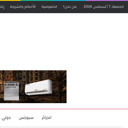
الجمعة, 7 أغسطس 2026
من نحن؟
الخصوصية
الأحكام والشروط
إنض
الجزائر
سبورتس
دولي