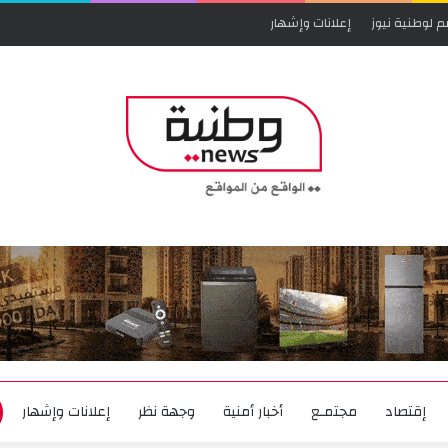
م لوطنية نيوز
إعلانات وإشهار
إقتصاد
مجتمـع
أخبار أمنية
وجهة نظر
إعلانات وإشهار