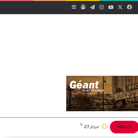
‫X
فيسبوك
‫YouTube
انستقرام
تيلقرام
تسجيل الدخول
إضافة عمود جانبي
27
℃
WEB TV
الجزائر