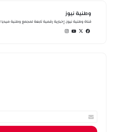
وطنية نيوز
قناة وطنية نيوز، إخبارية رقمية تابعة لمجمع وطنية ميديا ال
في
‫X
‫You
انس
سب
Tub
تقر
وك
e
ام
أ
ك
ت