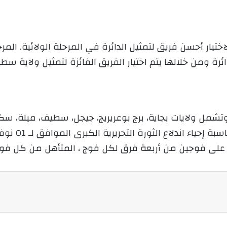
جرى في شهر جويلية تدوم 05 أيام وتشمل ولايات بجاية، برج بوعريريج، جيجل، س
ع على فوجين من أربعة فرق لكل فوج ، المتأهل من كل فوج