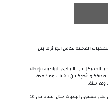
تصفيات المحلية لكأس الجزائر ما بين
ر المهيكل في النوادي الرياضية، وإعطاء
الصداقة والأخوة بين الشباب ومكافحة
وتتجسد هذه التظاهرة وفق عدة مراحل تصفوية تتمثل في: المرحلة البلدية: وهي التصفيات التي تجرى على مستوى البلديات خلال الفترة من 10