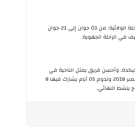
والتي تبدأ من 25 أفريل إلى 24 ماي 2018 لاختيار أحسن فريق لتمثيل الدائرة في المرحلة الولائية. المرحلة الولائية: من 03 جوان إلى 21 جوان
طيف، ميلة، سكيكدة، وأحسن فريق يمثل الناحية في
المرحلة النهائية. المرحلة النهائية: تجرى بمناسبة إحياء اندلاع الثورة التحريرية الكبرى الموافق لـ 01 نوفمبر 2018 وتدوم 05 أيام يشارك فيها 8
 ينشط النهائي.