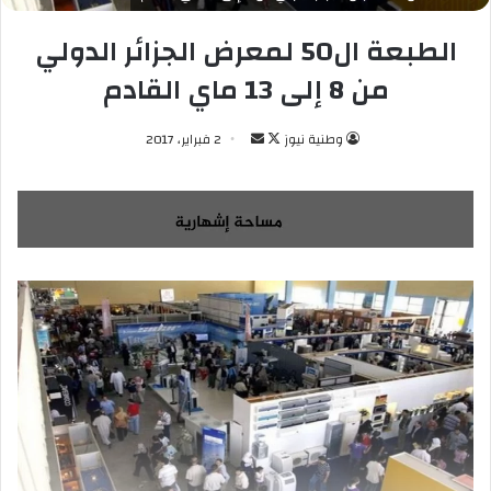
الطبعة ال50 لمعرض الجزائر الدولي
من 8 إلى 13 ماي القادم
وطنية نيوز
ت
أ
2 فبراير، 2017
ا
ر
ب
س
ع
ل
ع
ب
ل
ر
ى
ي
X
د
ا
إ
ل
ك
ت
ر