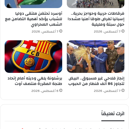
ه
أ
م
ج
فرقاطات حربية وحواجز بحرية..
أوسرد تحتضن ملتقى دوليا
ق
ل
إسبانيا تفرض طوقا أمنيا مشددا
للشباب يؤكد أهمية التضامن مع
ا
إ
حول سبتة ومليلية
الشعب الصحراوي
ص
ن
7 أغسطس، 2026
7 أغسطس، 2026
ر
ت
د
ا
ب
م
د
ر
ب
إنجاز فلاحي غير مسبوق.. البيض
برشلونة يلغي وديته أمام إتحاد
و
تتجاوز 86 ألف قنطار من الحبوب
طنجة المقررة منتصف أوت
ط
7 أغسطس، 2026
6 أغسطس، 2026
ن
ي
اترك تعليقاً