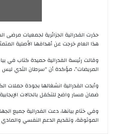
حذرت الفدرالية الجزائرية لجمعيات مرضى ا
هذا العام خرجت عن أهدافها الأصلية المتم
وقالت رئيسة الفدرالية حميدة كتاب في بي
المريضات”، مؤكدة أن “سرطان الثدي ليس من
وأبدت الفدرالية انشغالها بجودة حملات ال
ضمان مسار واضح للتكفل بالحالات الإيجابية
وفي ختام بيانها، دعت الفدرالية جميع الجها
الموثوقة، وتقديم الدعم النفسي والمادي ل