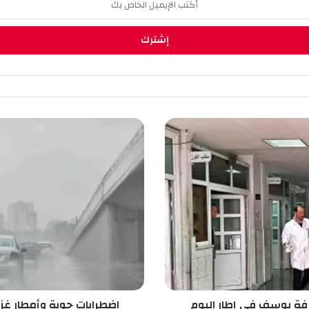
ا
ض
ط
ر
ا
ب
ا
ت
ج
و
ي
ة
و
فة يوسف في إطار اليوم
اضطرابات جوية وأمطار غز