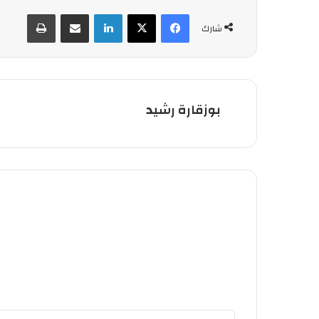
فيسبوك
‫X
لينكدإن
شارك عبر الإيميل
طباعة
شارك
بوزقارة رشيد
أ