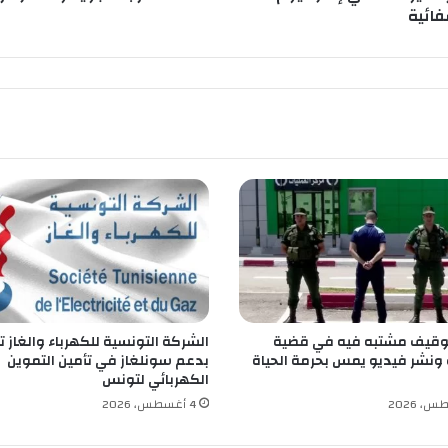
أ
فائية
م
ط
ا
ر
غ
ز
ي
ر
ة
ت
م
س
أ
غ
ل
توقيف مشتبه فيه في قضية
الشركة التونسية للكهرباء والغاز 
ب
ونشر فيديو يمس بحرمة الحياة
بدعم سونلغاز في تأمين التموين
و
الكهربائي لتونس
ل
4 أغسطس، 2026
ا
ي
ا