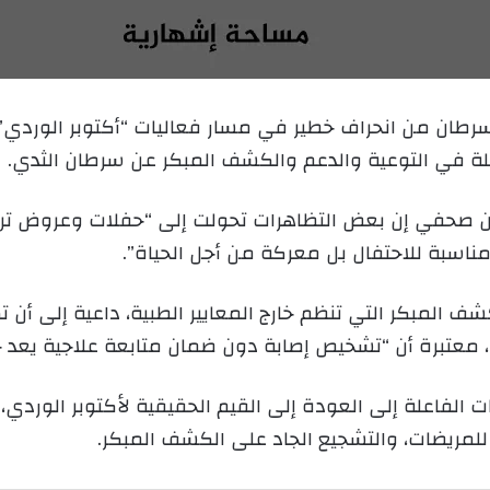
ل
ب
ر
ي
لسرطان من انحراف خطير في مسار فعاليات “أكتوبر الوردي
د
ثلة في التوعية والدعم والكشف المبكر عن سرطان الثدي.
ا
إ
ل
ان صحفي إن بعض التظاهرات تحولت إلى “حفلات وعروض ترف
ك
اسبة للاحتفال بل معركة من أجل الحياة”.
ت
ر
كشف المبكر التي تنظم خارج المعايير الطبية، داعية إلى 
و
ن
، معتبرة أن “تشخيص إصابة دون ضمان متابعة علاجية يعد خ
ي
ا
ت الفاعلة إلى العودة إلى القيم الحقيقية لأكتوبر الوردي
لمريضات، والتشجيع الجاد على الكشف المبكر.