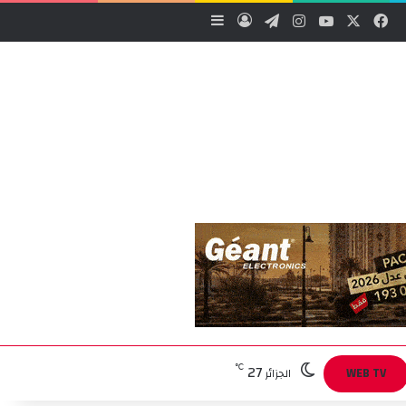
‫X
فيسبوك
‫YouTube
انستقرام
تيلقرام
تسجيل الدخول
إضافة عمود جانبي
27
℃
WEB TV
الجزائر