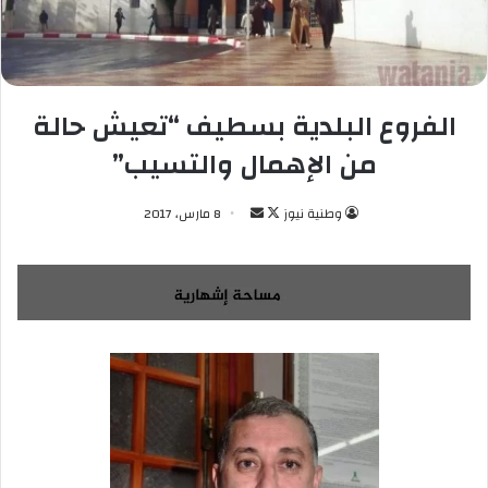
الفروع البلدية بسطيف “تعيش حالة
من الإهمال والتسيب”
وطنية نيوز
ت
أ
8 مارس، 2017
ا
ر
ب
س
ع
ل
ع
ب
ل
ر
ى
ي
X
د
ا
إ
ل