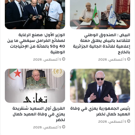
ق
ل
ع
أ
ج
د
ر
ب
ي
ا
م
البيض : الصندوق الوطني
الوزير الأول: مصنع الرغاية
ل
ة
للتقاعد بالبيض يطلق حملة
لصفائح الفرامل سيغطي ما بين
ج
ق
إعلامية لفائدة الجالية الجزائرية
40 و50 بالمائة من الإحتياجات
ز
ت
بالخارج
الوطنية
ا
ل
5 أغسطس، 2026
5 أغسطس، 2026
ئ
ن
ر
ك
ي
ر
ا
ء
رئيس الجمهورية يعزي في وفاة
الفريق أول السعيد شنڨريحة
العميد كمال لخضر
يعزي في وفاة العميد كمال
لخضر
5 أغسطس، 2026
5 أغسطس، 2026