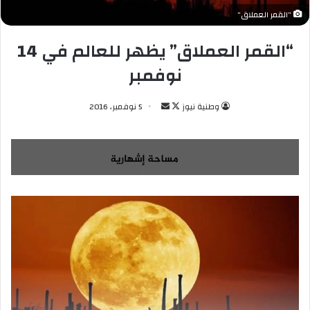
"القمر العملاق"
“القمر العملاق” يظهر للعالم في 14
نوفمبر
وطنية نيوز
ت
أ
5 نوفمبر، 2016
ا
ر
ب
س
ع
ل
ع
ب
ل
ر
ى
ي
X
د
ا
إ
ل
ك
ت