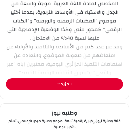
المخصص لمادة اللغة العربية، موجة واسعة من
X
د
ا
الجدل والاستياء في الأوساط التربوية، بعدما أختير
إ
موضوع “المكتبات الرقمية والورقية” و”الكتاب
ل
الرقمي” كمحور للنص وكذا الوضعية الإدماجية التي
ك
عليها نسبة 40% من الامتحان .
ت
ر
وقد عبر عدد كبير من الأساتذة والتلاميذ والأولياء عن
و
امتعاضهم من صعوبة الموضوع، وابتعاده عن
ن
اهتمامات التلميذ الجزائري اليومية، معتبرين إياه “غير
ي
واقعي” و”يفوق الثقافة الرقمية للتلميذ”.
ا
المزيد
جاء نص القراءة مخصصًا لمقارنة بين المكتبة الرقمية
ونظيرتها الورقية، بينما طُلب من التلاميذ في الوضعية
الإدماجية التوسّع في الفرق بين الكتاب الورقي
وطنية نيوز
والرقمي، وهو ما اعتُبر غير مألوف في السياق التربوي
قناة وطنية نيوز، إخبارية رقمية تابعة لمجمع وطنية ميديا الإعلامي، تهتم
الجزائري، لا سيما أن أغلب المؤسسات التعليمية لا
بالأخبار الوطنية.