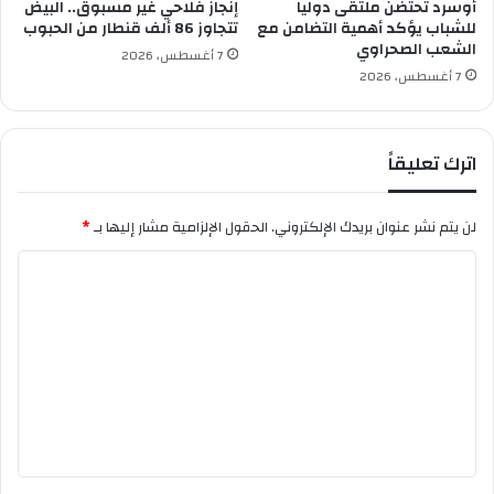
ل
أوسرد تحتضن ملتقى دوليا
إنجاز فلاحي غير مسبوق.. البيض
م
للشباب يؤكد أهمية التضامن مع
تتجاوز 86 ألف قنطار من الحبوب
ت
الشعب الصحراوي
7 أغسطس، 2026
و
7 أغسطس، 2026
س
ط
د
اترك تعليقاً
و
ر
ة
لن يتم نشر عنوان بريدك الإلكتروني.
الحقول الإلزامية مشار إليها بـ
*
2
0
ا
2
ل
5
ت
ع
ل
ي
ق