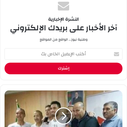
نوال بورقعة
النشرة الإخبارية
آخر الأخبار على بريدك الإلكتروني
وطنية نيوز... الواقع من المواقع
أ
ك
ت
ب
ا
ل
إ
ي
ز
م
ي
ي
ت
ل
ي
ا
خ
ل
ث