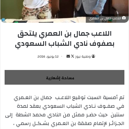
اللاعب جمال بن العمري
اللاعب جمال بن العمري يلتحق
بصفوف نادي الشباب السعودي
وطنية نيوز
ت
أ
12 يونيو، 2016
ا
ر
ب
س
ع
ل
ع
ب
ل
ر
تم أمسية السبت توقيع اللاعـب جمال بن العـمري
ى
ي
في صفـوف نـادي الشباب السعودي بعقد لمدة
X
د
ا
سنتين حيث حضـر ممثل من النادي محمد الشطة إلى
إ
الجـزائـر لإتمام صفقة بن العـمري بشـكـل رسمي ،
ل