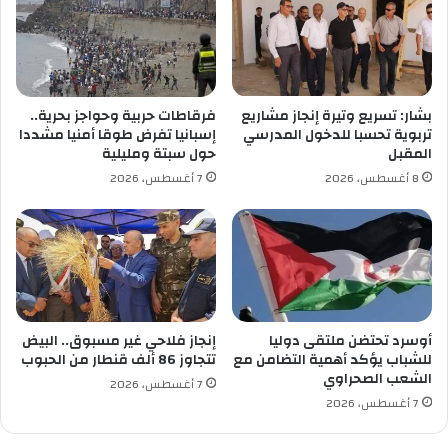
و
ي
م
و
ا
ف
ل
ا
ذ
ق
ك
بشار: تسريع وتيرة إنجاز مشاريع
فرقاطات حربية وحواجز بحرية..
س
ر
تربوية تحسبا للدخول المدرسي
إسبانيا تفرض طوقا أمنيا مشددا
ط
ى
المقبل
حول سبتة ومليلية
ي
ا
8 أغسطس، 2026
7 أغسطس، 2026
ف
ل
ث
ا
ن
ي
ة
ع
ل
أوسرد تحتضن ملتقى دوليا
إنجاز فلاحي غير مسبوق.. البيض
ى
للشباب يؤكد أهمية التضامن مع
تتجاوز 86 ألف قنطار من الحبوب
الشعب الصحراوي
ف
7 أغسطس، 2026
ق
7 أغسطس، 2026
د
ا