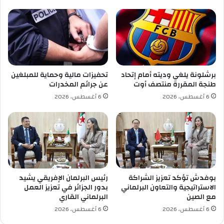
ر
و
و
ل
س
ف
ك
ي
و
ر
ر
و
و
س
برشلونة يلغي وديته أمام إتحاد
تحفيزات مالية وحماية للمبلغين
ن
ك
طنجة المقررة منتصف أوت
عن جرائم المخدرات
ا
و
6 أغسطس، 2026
6 أغسطس، 2026
ا
ر
ل
و
م
ن
س
ا
ت
ت
ج
ح
د
ط
ر
بوفدش تؤكد تعزيز الشراكة
رئيس البرلمان الإفريقي يشيد
ح
الاستراتيجية والتعاون البرلماني
بدور الجزائر في تعزيز العمل
ا
مع الصين
البرلماني القاري
ل
6 أغسطس، 2026
6 أغسطس، 2026
ه