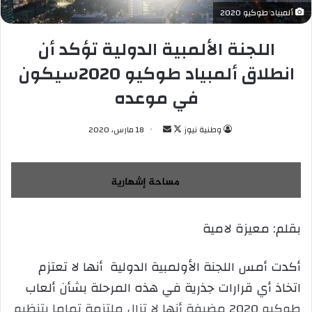
ألمبياد طوكيو 2020
اللجنة الألمبية الدولية تؤكد أن
انطلاق ألمبياد طوكيو 2020سيكون
في موعده
وطنية نيوز
ت
أ
18 مارس، 2020
ا
ر
ب
س
ع
ل
ع
ب
ل
ر
بقلم: معيزة لامية
ى
ي
X
د
ا
أكدت أمس اللجنة الأولمبية الدولية أنها لا تعتزم
إ
اتخاذ أي قرارات جذرية في هذه المرحلة بشأن ألعاب
ل
طوكيو 2020 مضيفة أنها لا تزال ملتزمة تماما بتنظيم