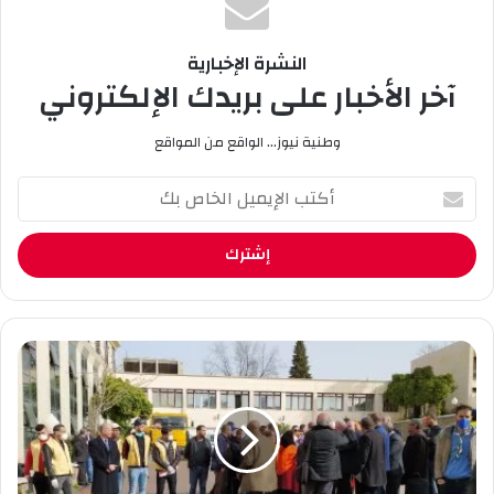
النشرة الإخبارية
آخر الأخبار على بريدك الإلكتروني
وطنية نيوز... الواقع من المواقع
أ
ك
ت
ب
ا
ل
إ
ي
ا
م
ن
ي
ط
ل
ل
ا
ا
ل
ق
خ
ح