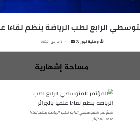
توسطي الرابع لطب الرياضة ينظم لقاءا علمي
وطنية نيوز
ت
أ
7 مارس، 2017
ا
ر
ب
س
ع
ل
ع
ب
ل
ر
ى
ي
X
د
ا
إ
المؤتمر المتوسطي الرابع لطب الرياضة ينظم لقاءا
ل
علميا بالجزائر
ك
ت
ر