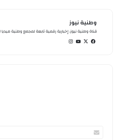
وطنية نيوز
قناة وطنية نيوز، إخبارية رقمية تابعة لمجمع وطنية ميديا ال
في
‫X
‫You
انس
سب
Tub
تقر
وك
e
ام
أ
ك