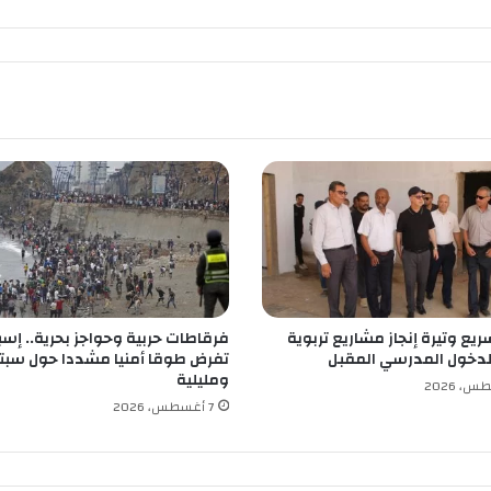
ت
ع
ا
و
ن
ا
ل
ف
ل
ا
ح
ي
ب
س
ريع وتيرة إنجاز مشاريع تربوية
فرقاطات حربية وحواجز بحرية.. إسبا
ط
لدخول المدرسي المقبل
تفرض طوقا أمنيا مشددا حول سبت
ي
ومليلية
ف
7 أغسطس، 2026
ي
و
ق
ع