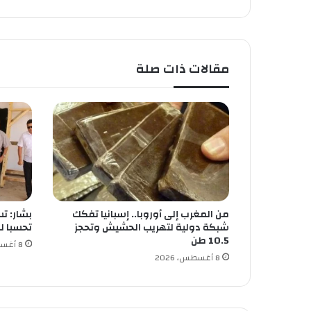
ئ
ر
ت
ن
مقالات ذات صلة
ظ
م
د
و
ر
ة
م
ف
ت
و
من المغرب إلى أوروبا.. إسبانيا تفكك
بشار: تس
ح
شبكة دولية لتهريب الحشيش وتحجز
تحسبا ل
ة
10.5 طن
ل
8 أغسطس، 2026
8 أغسطس، 2026
ش
ط
ر
ن