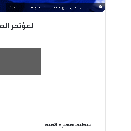
المؤتمر المتوسطي الرابع لطب الرياضة ينظم لقاءا علميا بالجزائر
المؤتمر الم
سطيف:معيزة لامية