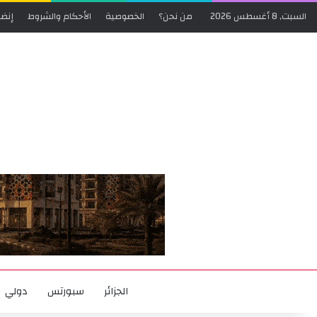
السبت, 8 أغسطس 2026
من نحن؟
الخصوصية
الأحكام والشروط
إنضم
الجزائر
سبورتس
دولي