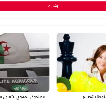
ا
ل
ص
ن
د
و
ق
ا
ل
ج
ه
و
ي
مفتوحة لشطرنج
الصندوق الجهوي للتعاون ا
ل
ل