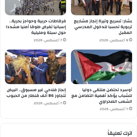
م
و
ن
ل
و
ا
بشار: تسريع وتيرة إنجاز مشاريع
فرقاطات حربية وحواجز بحرية..
ر
ل
تربوية تحسبا للدخول المدرسي
إسبانيا تفرض طوقا أمنيا مشددا
ق
م
المقبل
حول سبتة ومليلية
ل
د
8 أغسطس، 2026
7 أغسطس، 2026
ة
ر
س
ي
2
0
1
7
أوسرد تحتضن ملتقى دوليا
إنجاز فلاحي غير مسبوق.. البيض
/
للشباب يؤكد أهمية التضامن مع
تتجاوز 86 ألف قنطار من الحبوب
الشعب الصحراوي
2
7 أغسطس، 2026
0
7 أغسطس، 2026
1
8
اترك تعليقاً