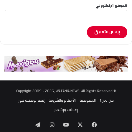
الموقع الإلكتروني
© Copyright 2009 - 2026, WATANIA NEWS, All Rights Reserved
من نحن؟
الخصوصية
الأحكام والشروط
إنضم لوطنية نيوز
إعلانات وإشهار
‫X
فيسبوك
‫YouTube
انستقرام
تيلقرام