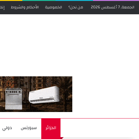
الجمعة, 7 أغسطس 2026
من نحن؟
الخصوصية
الأحكام والشروط
إنض
الجزائر
سبورتس
دولي