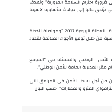
لى ضرورة احترام السلامة المرورية” وتهدف
ي تؤدي غالبا إلى حوادث مأساوية لاسيما
وقالت المديرية أن الحملة التي تحمل شعار “السلامة المرورية قرار أنتم صانعوه” تم تنظيمها بمناسبة العطلة الربيعية 2017 “ومواصلة للخطة
بة من خلال توفير الأجواء الملائمة لقضاء
مة للأمن الوطني والمتمثلة في “الموقع
مقر المديرية العامة للأمن الوطني”.
نين من أجل بسط الأمن في المرافق التي
ترامواي،المترو والمطارات” حسب البيان.