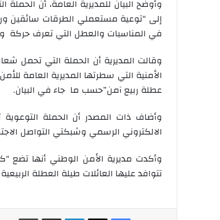
وأوضح البيان للمديرية العامة، أن الحملة 
إلى “توعية مستعملي الطرقات سائقين وراج
في المناسبات والعطل التي تعرف حركة وتن
الأمنية التي سطرتها المديرية العامة للأم
عطلة ربيع آمن”حسب ما جاء في البيان.
وأضاف ذات المصدر أن الحملة التوعوية ت
الالكتروني الرسمي وشبكتي التواصل الاجتم
وأكدت مديرية الأمن الوطني أنها تضع “ك
تتوافد عليها العائلات طيلة العطلة الربيع
فيسبوك
‫X
لينكدإن
شارك عبر الإيميل
طباعة