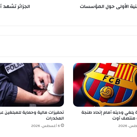
س
نية الأولى حول المؤسسات
الجزائر تشهد أ
ب
و
ع
ا
ح
ا
ف
ل
ا
ب
ا
ل
ن
ش
ا
ط
 يلغي وديته أمام إتحاد طنجة
تحفيزات مالية وحماية للمبلغين عن
ا
 منتصف أوت
المخدرات
ت
ا
6 أغسطس، 2026
ل