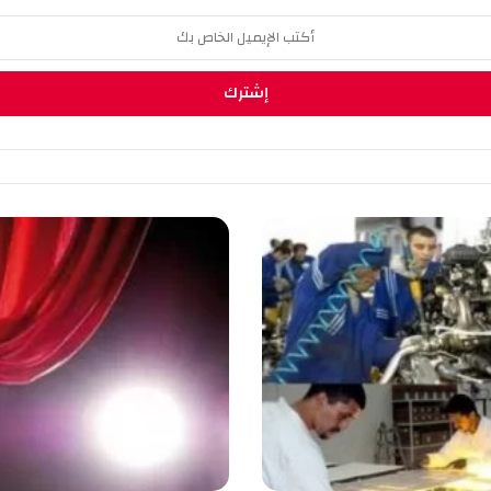
ا
ل
ج
ز
ا
ئ
ر
ت
ش
ه
د
أ