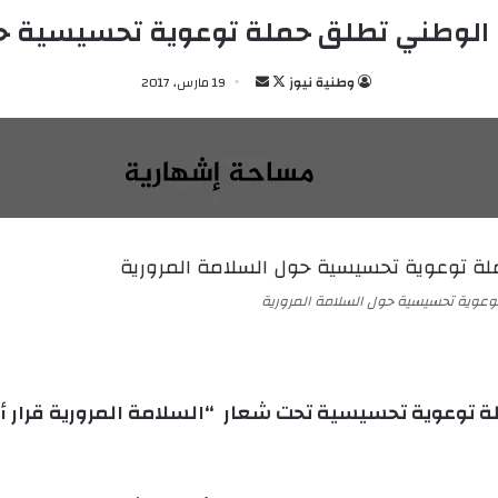
من الوطني تطلق حملة توعوية تحسيسية حو
وطنية نيوز
ت
أ
19 مارس، 2017
ا
ر
ب
س
ع
ل
ع
ب
ل
ر
ى
ي
X
د
ا
وعوية تحسيسية حول السلامة المرورية
إ
ل
ك
ت
لة توعوية تحسيسية تحت شعار “السلامة المرورية قرار أ
ر
و
ن