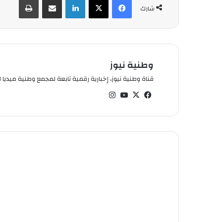
شارك
وطنية نيوز
قناة وطنية نيوز، إخبارية رقمية تابعة لمجمع وطنية ميديا ال
في
‫X
‫You
انس
سب
Tub
تقر
وك
e
ام