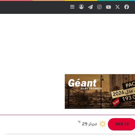
‫X
فيسبوك
‫YouTube
انستقرام
تيلقرام
تسجيل الدخول
إضافة عمود جانبي
29
℃
WEB TV
الجزائر