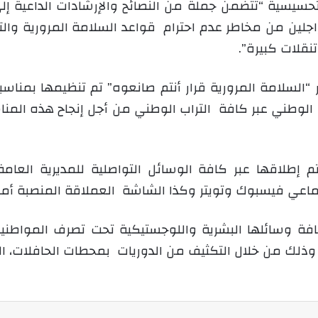
التحسيسية “تتضمن جملة من النصائح والإرشادات الداعية إ
ي
لين من مخاطر عدم احترام قواعد السلامة المرورية والت
ا
قلات كبيرة”.
ن الوطني عبر كافة التراب الوطني من أجل إنجاح هذه المناس
م إطلاقها عبر كافة الوسائل التواصلية للمديرية العا
اعي فيسبوك وتويتر وكذا الشاشة العملاقة المنصبة أمام 
افة وسائلها البشرية واللوجستيكية تحت تصرف المواط
ية وذلك من خلال التكثيف من الدوريات بمحطات الحافلات، ال