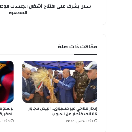
ف
سلال يشرف على افتتاح أشغال الجلسات الوط
ت
المصغرة
ت
ا
ح
أ
ش
مقالات ذات صلة
غ
ا
ل
ا
ل
ج
ل
س
ا
ت
إنجاز فلاحي غير مسبوق.. البيض تتجاوز
برشلونة
ا
86 ألف قنطار من الحبوب
المقررة
ل
و
7 أغسطس، 2026
6 أغسطس، 2026
ط