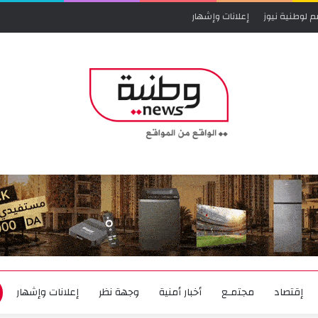
م لوطنية نيوز
إعلانات وإشهار
إقتصاد
مجتمـع
أخبار أمنية
وجهة نظر
إعلانات وإشهار