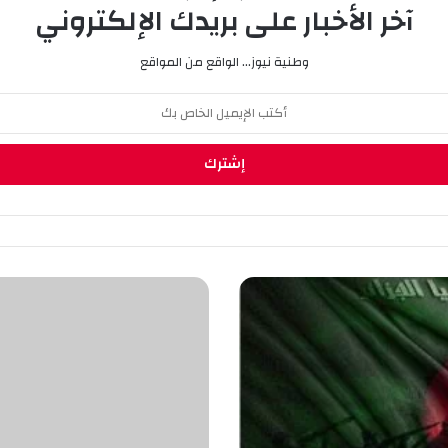
آخر الأخبار على بريدك الإلكتروني
وطنية نيوز... الواقع من المواقع
م
ا
ن
ش
س
ت
ر
س