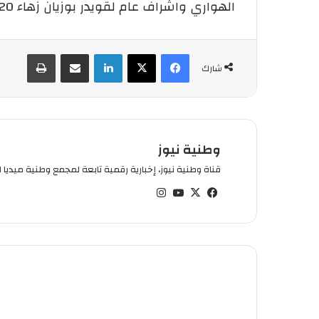
الهواري واشراف عام لقويدر بوزيان زهاء 20 شابا من مغنيين وممثلين وكوريغرافيين من أبناء مدينة الباهية .
فيسبوك
‫X
لينكدإن
شارك عبر الإيميل
طباعة
شارك
وطنية نيوز
قناة وطنية نيوز، إخبارية رقمية تابعة لمجمع وطنية ميديا ال
في
‫X
‫You
انس
سب
Tub
تقر
وك
e
ام