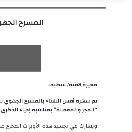
المسرح الجهوي بوهران يقدم عرضا شرفيا بعنوان "الفجر والمقصلة"
المسرح الجهو
معيزة لامية/ سطيف
تم سهرة أمس الثلاثاء بالمسرح الجهوي لوه
“الفجر والمقصلة” بمناسبة إحياء الذكرى الـ63 لاندلاع الثورة التحريرية المج
ويشارك في تجسيد هذه الأوبرات المخرج مول