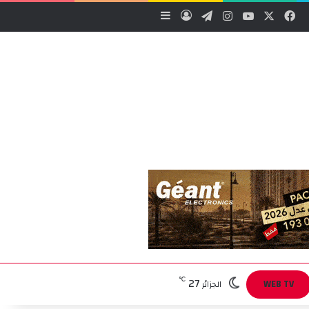
‫X
فيسبوك
‫YouTube
انستقرام
تيلقرام
تسجيل الدخول
إضافة عمود جانبي
27
℃
WEB TV
الجزائر