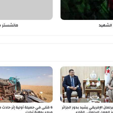
ي
ت
ي
ي
ع
 الشهيد
مانشستر سي
و
د
ب
ا
ل
ف
و
ز
م
ن
إ
ي
ط
ا
ل
رلمان الإفريقي يشيد بدور الجزائر
6 قتلى في حصيلة أولية إثر حادث م
ي
 العمل البرلماني القاري
مروع بولاية تيارت
ا