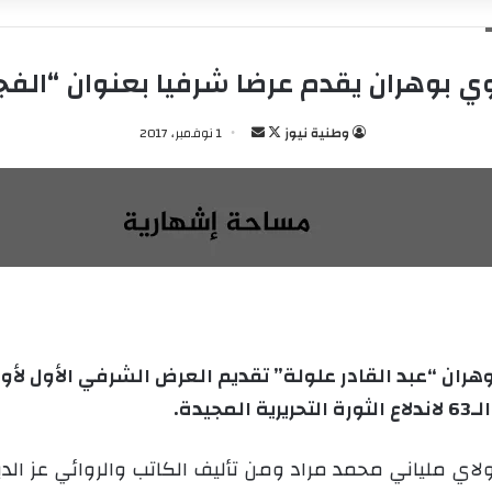
ي بوهران يقدم عرضا شرفيا بعنوان “الفج
وطنية نيوز
ت
أ
1 نوفمبر، 2017
ا
ر
ب
س
ع
ل
ع
ب
ل
ر
ى
ي
X
د
ا
إ
ران “عبد القادر علولة” تقديم العرض الشرفي الأول لأو
ل
يدة.
ك
ت
اي ملياني محمد مراد ومن تأليف الكاتب والروائي عز الد
ر