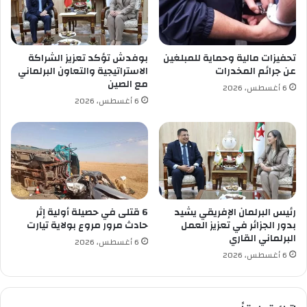
إ
س
ف
م
ر
ن
ي
ع
تحفيزات مالية وحماية للمبلغين
بوفدش تؤكد تعزيز الشراكة
ق
ي
عن جرائم المخدرات
الاستراتيجية والتعاون البرلماني
ي
ن
مع الصين
6 أغسطس، 2026
ا
م
6 أغسطس، 2026
!
ل
!
ي
!
ل
ة
و
ا
ل
ف
رئيس البرلمان الإفريقي يشيد
6 قتلى في حصيلة أولية إثر
و
بدور الجزائر في تعزيز العمل
حادث مرور مروع بولاية تيارت
البرلماني القاري
ز
6 أغسطس، 2026
ف
6 أغسطس، 2026
ي
آ
خ