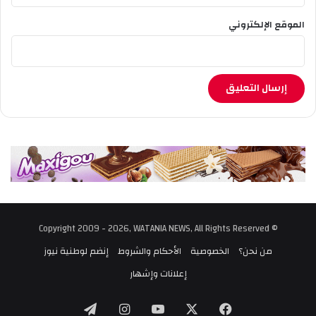
الموقع الإلكتروني
© Copyright 2009 - 2026, WATANIA NEWS, All Rights Reserved
من نحن؟
الخصوصية
الأحكام والشروط
إنضم لوطنية نيوز
إعلانات وإشهار
‫X
فيسبوك
‫YouTube
انستقرام
تيلقرام