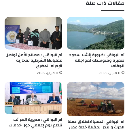
مقالات ذات صلة
ا
ي
ل
ك
م
ر
ش
م
ر
ا
و
ل
ع
ف
ب
ن
ا
ا
أم البواقي/ضرورة إنشاء سدود
أم البواقي / مصالح الأمن تواصل
ل
ن
صغيرة ومتوسطة لمواجهة
عملياتها الشرطية لمحاربة
م
ي
الجفاف
الإجرام الحضري
خ
ن
11 فبراير، 2025
11 فبراير، 2025
د
ف
ر
ي
ا
ي
ت
و
ب
م
ا
ه
ل
م
ت
ا
ام البواقي : مديرية الضرائب
ام البواقي :تحسبا لانطلاق حملة
ن
ل
تنظم يوم إعلامي حول خدمات
الحرث والبذر المقبلة خطة عمل