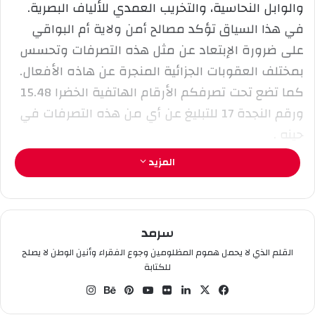
والوابل النحاسية، والتخريب العمدي للألياف البصرية.
ل
في هذا السياق تؤكد مصالح أمن ولاية أم البواقي
ك
على ضرورة الإبتعاد عن مثل هذه التصرفات وتحسس
ت
ر
بمختلف العقوبات الجزائية المنجرة عن هاذه الأفعال.
و
كما تضع تحت تصرفكم الأرقام الهاتفية الخضرا 15.48
ن
ورقم النجدة 17 للتبليغ عن أي من هذه التصرفات في
ي
حينه .
ا
المزيد
سرمد
القلم الذي لا يحمل هموم المظلومين وجوع الفقراء وأنين الوطن لا يصلح
للكتابة
في
‫X
لين
صو
‫You
بينت
بيه
انس
سب
كدإ
ر
Tub
يري
ان
تقر