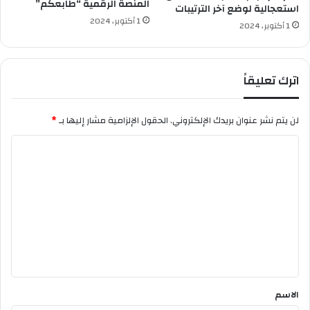
س
المنصة الرقمية “طابعكم”
و
استعجالية لوضع آخر الترتيبات
ي
ط
1 أكتوبر، 2024
1 أكتوبر، 2024
ق
ن
م
ي
ع
ا
اترك تعليقاً
ل
ق
ط
لن يتم نشر عنوان بريدك الإلكتروني.
الحقول الإلزامية مشار إليها بـ
*
ا
ا
ع
ا
ل
ل
ت
ع
س
ع
ك
ل
ر
ي
ي
ب
ق
ا
*
ت
الاسم
ن